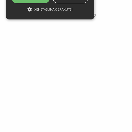
Larrasoloeta, 3 48200 Durango
Tel.: 94 681 80 66
XEHETASUNAK ERAKUTSI
gerediaga@durangokoazoka.eus
Babesle nagusiak
Jarrai gaitzazu sare sozialetan