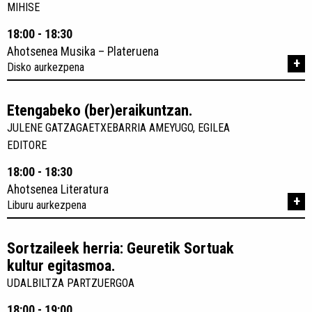
MIHISE
18:00 - 18:30
Ahotsenea Musika – Plateruena
+
Disko aurkezpena
Etengabeko (ber)eraikuntzan.
JULENE GATZAGAETXEBARRIA AMEYUGO, EGILEA
EDITORE
18:00 - 18:30
Ahotsenea Literatura
+
Liburu aurkezpena
Sortzaileek herria: Geuretik Sortuak
kultur egitasmoa.
UDALBILTZA PARTZUERGOA
18:00 - 19:00