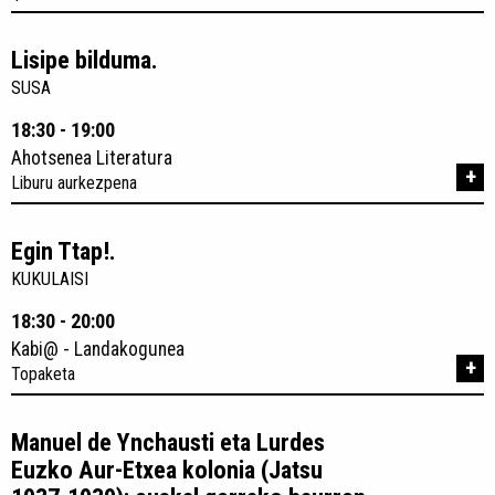
Lisipe bilduma.
SUSA
18:30 - 19:00
Ahotsenea Literatura
+
Liburu aurkezpena
Egin Ttap!.
KUKULAISI
18:30 - 20:00
Kabi@ - Landakogunea
+
Topaketa
Manuel de Ynchausti eta Lurdes
Euzko Aur-Etxea kolonia (Jatsu