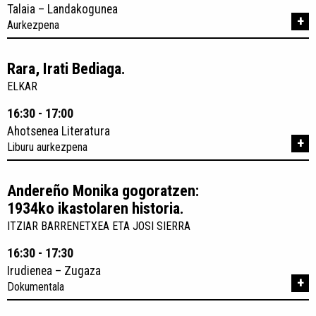
Talaia – Landakogunea
+
Aurkezpena
Rara, Irati Bediaga.
ELKAR
16:30 - 17:00
Ahotsenea Literatura
+
Liburu aurkezpena
Andereño Monika gogoratzen:
1934ko ikastolaren historia.
ITZIAR BARRENETXEA ETA JOSI SIERRA
16:30 - 17:30
Irudienea – Zugaza
+
Dokumentala