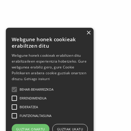
×
Webgune honek cookieak
erabiltzen ditu
Webgune honek cookieak erabiltzen ditu
erabiltzaileen esperientzia hobetzeko. Gure
webgunea erabiliz gero, gure Cookie
Politikaren arabera cookie guztiak onartzen
dituzu.
Gehiago irakurri
BEHAR-BEHARREZKOA
ERRENDIMENDUA
BIDERATZEA
FUNTZIONALTASUNA
GUZTIAK ONARTU
GUZTIAK UKATU