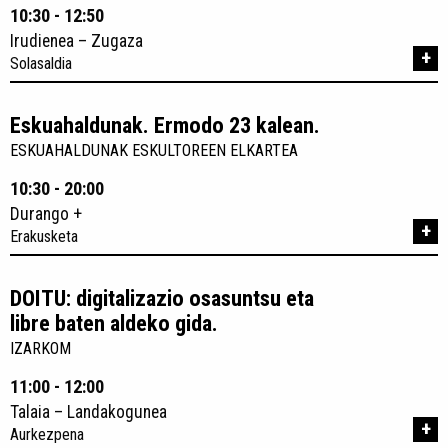
10:30 - 12:50
Irudienea – Zugaza
+
Solasaldia
Eskuahaldunak. Ermodo 23 kalean.
ESKUAHALDUNAK ESKULTOREEN ELKARTEA
10:30 - 20:00
Durango +
+
Erakusketa
DOITU: digitalizazio osasuntsu eta
libre baten aldeko gida.
IZARKOM
11:00 - 12:00
Talaia – Landakogunea
+
Aurkezpena