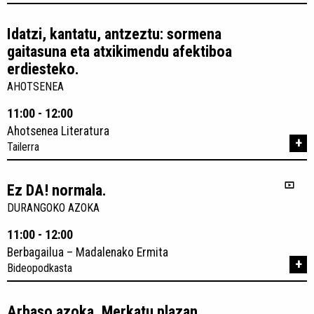
Idatzi, kantatu, antzeztu: sormena
gaitasuna eta atxikimendu afektiboa
erdiesteko.
AHOTSENEA
11:00 - 12:00
Ahotsenea Literatura
+
Tailerra
Ez DA! normala.
DURANGOKO AZOKA
11:00 - 12:00
Berbagailua – Madalenako Ermita
+
Bideopodkasta
Arbaso azoka. Merkatu plazan.