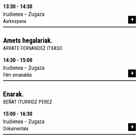
13:30 - 14:30
Irudienea – Zugaza
+
Aurkezpena
Amets hegalariak.
ARRATE FERNANDEZ ITXASO
14:30 - 15:00
Irudienea – Zugaza
+
Film emanaldia
Enarak.
BEÑAT ITURRIOZ PEREZ
15:00 - 16:30
Irudienea – Zugaza
+
Dokumentala