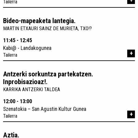
+
Tailerra
Bideo-mapeaketa lantegia.
MARTIN ETXAURI SAINZ DE MURIETA, TXO!?
11:45 - 12:45
Kabi@ - Landakogunea
+
Tailerra
Antzerki sorkuntza partekatzen.
Inprobisazioaz!.
KARRIKA ANTZERKI TALDEA
12:00 - 13:00
Szenatokia – San Agustin Kultur Gunea
+
Tailerra
Aztia.