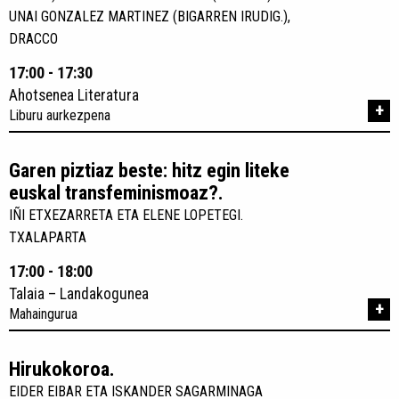
UNAI GONZALEZ MARTINEZ (BIGARREN IRUDIG.),
DRACCO
17:00 - 17:30
Ahotsenea Literatura
+
Liburu aurkezpena
Garen piztiaz beste: hitz egin liteke
euskal transfeminismoaz?.
IÑI ETXEZARRETA ETA ELENE LOPETEGI.
TXALAPARTA
17:00 - 18:00
Talaia – Landakogunea
+
Mahaingurua
Hirukokoroa.
EIDER EIBAR ETA ISKANDER SAGARMINAGA