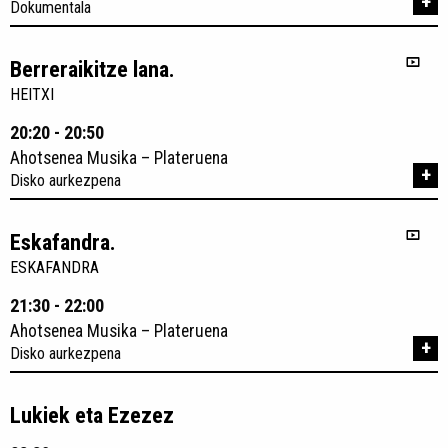
+
Dokumentala
Berreraikitze lana.
HEITXI
20:20 - 20:50
Ahotsenea Musika – Plateruena
+
Disko aurkezpena
Eskafandra.
ESKAFANDRA
21:30 - 22:00
Ahotsenea Musika – Plateruena
+
Disko aurkezpena
Lukiek eta Ezezez