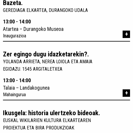
Bazeta.
GEREDIAGA ELKARTEA, DURANGOKO UDALA
13:00 - 14:00
Atartea – Durangoko Museoa
+
Inaugurazioa
Zer egingo dugu idazketarekin?.
YOLANDA ARRIETA, NEREA LOIOLA ETA AMAIA
EGIDAZU. 1545 ARGITALETXEA
13:00 - 14:00
Talaia – Landakogunea
+
Mahaingurua
Ikusgela: historia ulertzeko bideoak.
EUSKAL WIKILARIEN KULTURA ELKARTEAREN
PROIEKTUA ETA BIRA PRODUKZIOAK