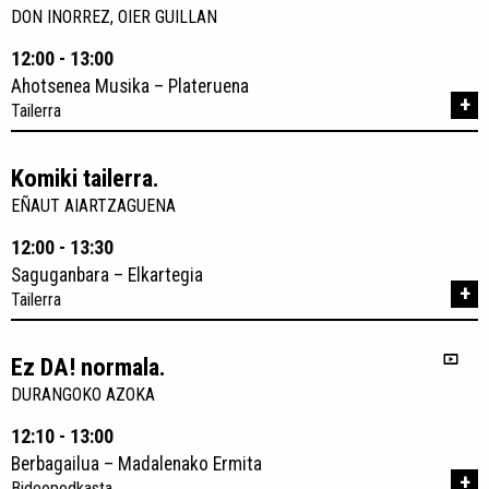
DON INORREZ, OIER GUILLAN
12:00 - 13:00
Ahotsenea Musika – Plateruena
+
Tailerra
Komiki tailerra.
EÑAUT AIARTZAGUENA
12:00 - 13:30
Saguganbara – Elkartegia
+
Tailerra
Ez DA! normala.
DURANGOKO AZOKA
12:10 - 13:00
Berbagailua – Madalenako Ermita
+
Bideopodkasta