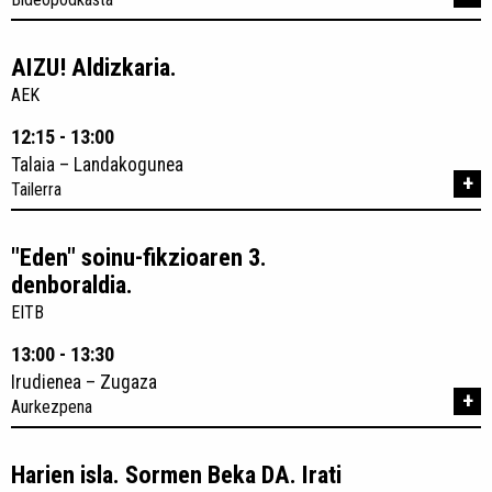
AIZU! Aldizkaria.
AEK
12:15 - 13:00
Talaia – Landakogunea
+
Tailerra
"Eden" soinu-fikzioaren 3.
denboraldia.
EITB
13:00 - 13:30
Irudienea – Zugaza
+
Aurkezpena
Harien isla. Sormen Beka DA. Irati