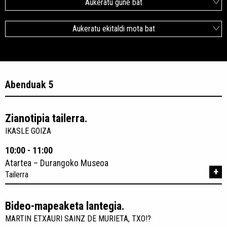
Aukeratu gune bat
Aukeratu ekitaldi mota bat
Abenduak 5
Zianotipia tailerra.
IKASLE GOIZA
10:00 - 11:00
Atartea – Durangoko Museoa
+
Tailerra
Bideo-mapeaketa lantegia.
MARTIN ETXAURI SAINZ DE MURIETA, TXO!?