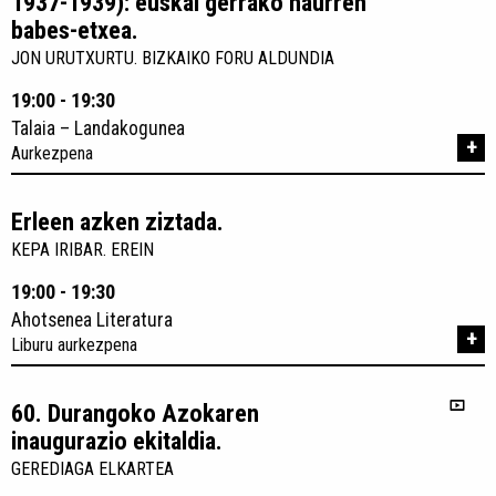
1937-1939): euskal gerrako haurren
babes-etxea.
JON URUTXURTU. BIZKAIKO FORU ALDUNDIA
19:00 - 19:30
Talaia – Landakogunea
+
Aurkezpena
Erleen azken ziztada.
KEPA IRIBAR. EREIN
19:00 - 19:30
Ahotsenea Literatura
+
Liburu aurkezpena
60. Durangoko Azokaren
inaugurazio ekitaldia.
GEREDIAGA ELKARTEA