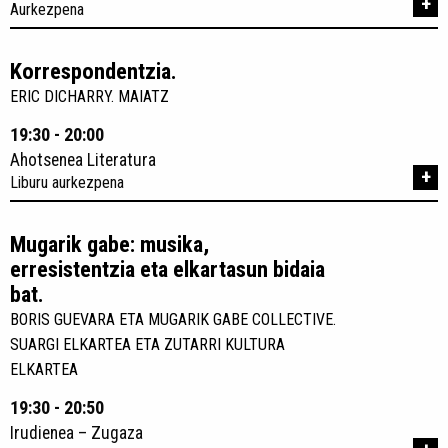
+
Aurkezpena
Korrespondentzia.
ERIC DICHARRY. MAIATZ
19:30 - 20:00
Ahotsenea Literatura
+
Liburu aurkezpena
Mugarik gabe: musika,
erresistentzia eta elkartasun bidaia
bat.
BORIS GUEVARA ETA MUGARIK GABE COLLECTIVE.
SUARGI ELKARTEA ETA ZUTARRI KULTURA
ELKARTEA
19:30 - 20:50
Irudienea – Zugaza