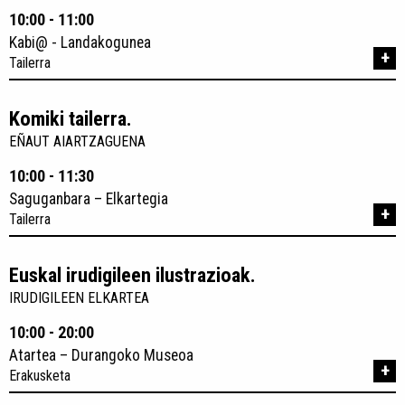
10:00 - 11:00
Kabi@ - Landakogunea
+
Tailerra
Komiki tailerra.
EÑAUT AIARTZAGUENA
10:00 - 11:30
Saguganbara – Elkartegia
+
Tailerra
Euskal irudigileen ilustrazioak.
IRUDIGILEEN ELKARTEA
10:00 - 20:00
Atartea – Durangoko Museoa
+
Erakusketa