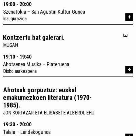
19:00 - 20:00
Szenatokia – San Agustin Kultur Gunea
+
Inaugurazioa
Kontzertu bat galerari.
MUGAN
19:10 - 19:40
Ahotsenea Musika – Plateruena
+
Disko aurkezpena
Ahotsak gorpuztuz: euskal
emakumezkoen literatura (1970-
1985).
JON KORTAZAR ETA ELISABETE ALBERDI. EHU
19:30 - 20:00
Talaia – Landakogunea