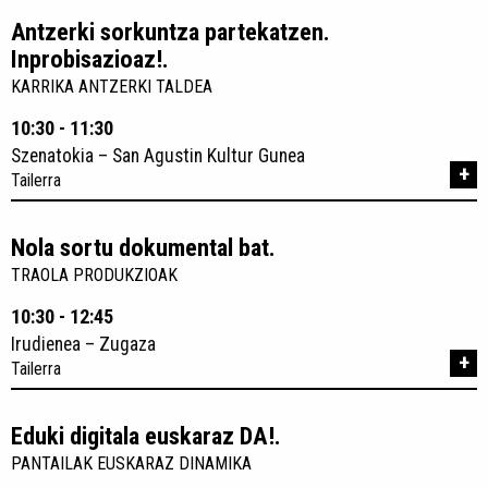
Antzerki sorkuntza partekatzen.
Inprobisazioaz!.
KARRIKA ANTZERKI TALDEA
10:30 - 11:30
Szenatokia – San Agustin Kultur Gunea
+
Tailerra
Nola sortu dokumental bat.
TRAOLA PRODUKZIOAK
10:30 - 12:45
Irudienea – Zugaza
+
Tailerra
Eduki digitala euskaraz DA!.
PANTAILAK EUSKARAZ DINAMIKA