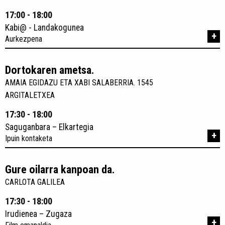
17:00 - 18:00
Kabi@ - Landakogunea
+
Aurkezpena
Dortokaren ametsa.
AMAIA EGIDAZU ETA XABI SALABERRIA. 1545
ARGITALETXEA
17:30 - 18:00
Saguganbara – Elkartegia
+
Ipuin kontaketa
Gure oilarra kanpoan da.
CARLOTA GALILEA
17:30 - 18:00
Irudienea – Zugaza
+