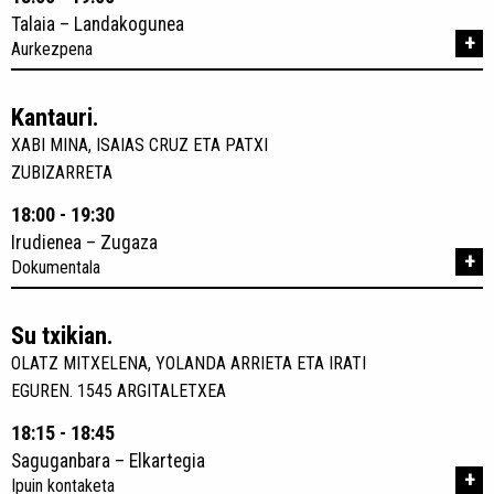
Talaia – Landakogunea
+
Aurkezpena
Kantauri.
XABI MINA, ISAIAS CRUZ ETA PATXI
ZUBIZARRETA
18:00 - 19:30
Irudienea – Zugaza
+
Dokumentala
Su txikian.
OLATZ MITXELENA, YOLANDA ARRIETA ETA IRATI
EGUREN. 1545 ARGITALETXEA
18:15 - 18:45
Saguganbara – Elkartegia
+
Ipuin kontaketa