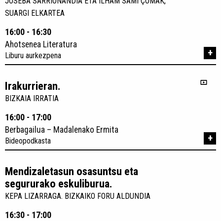
JOSEBA SARRIONANDIA ETA ILHAM SAMI ÇOMAK,
SUARGI ELKARTEA
16:00 - 16:30
Ahotsenea Literatura
+
Liburu aurkezpena
Irakurrieran.
BIZKAIA IRRATIA
16:00 - 17:00
Berbagailua – Madalenako Ermita
+
Bideopodkasta
Mendizaletasun osasuntsu eta
segururako eskuliburua.
KEPA LIZARRAGA. BIZKAIKO FORU ALDUNDIA
16:30 - 17:00