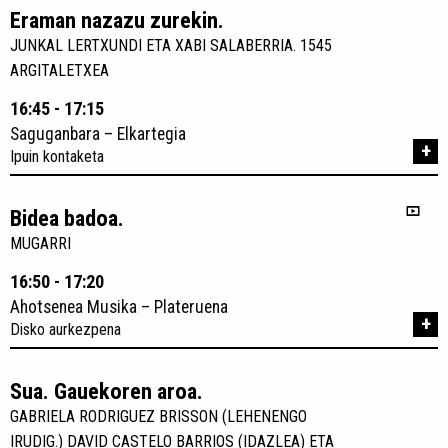
Eraman nazazu zurekin.
JUNKAL LERTXUNDI ETA XABI SALABERRIA. 1545
ARGITALETXEA
16:45 - 17:15
Saguganbara – Elkartegia
+
Ipuin kontaketa
Bidea badoa.
MUGARRI
16:50 - 17:20
Ahotsenea Musika – Plateruena
+
Disko aurkezpena
Sua. Gauekoren aroa.
GABRIELA RODRIGUEZ BRISSON (LEHENENGO
IRUDIG.) DAVID CASTELO BARRIOS (IDAZLEA) ETA