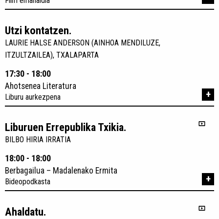
Film emanaldia
Utzi kontatzen.
LAURIE HALSE ANDERSON (AINHOA MENDILUZE,
ITZULTZAILEA), TXALAPARTA
17:30 - 18:00
Ahotsenea Literatura
+
Liburu aurkezpena
Liburuen Errepublika Txikia.
BILBO HIRIA IRRATIA
18:00 - 18:00
Berbagailua – Madalenako Ermita
+
Bideopodkasta
Ahaldatu.