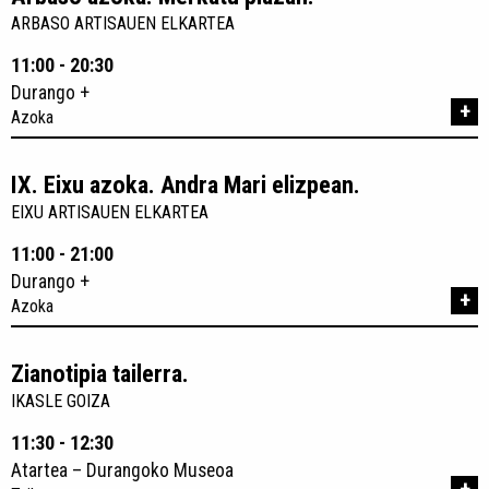
ARBASO ARTISAUEN ELKARTEA
11:00 - 20:30
Durango +
+
Azoka
IX. Eixu azoka. Andra Mari elizpean.
EIXU ARTISAUEN ELKARTEA
11:00 - 21:00
Durango +
+
Azoka
Zianotipia tailerra.
IKASLE GOIZA
11:30 - 12:30
Atartea – Durangoko Museoa