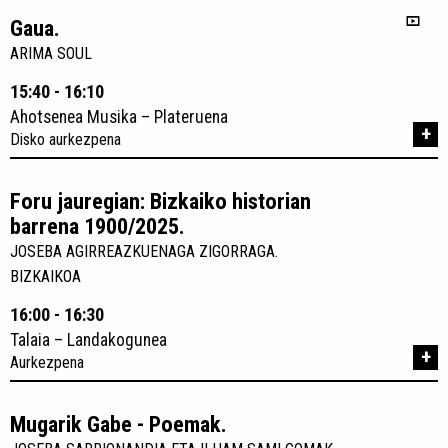
Gaua.
ARIMA SOUL
15:40 - 16:10
Ahotsenea Musika – Plateruena
+
Disko aurkezpena
Foru jauregian: Bizkaiko historian
barrena 1900/2025.
JOSEBA AGIRREAZKUENAGA ZIGORRAGA.
BIZKAIKOA
16:00 - 16:30
Talaia – Landakogunea
+
Aurkezpena
Mugarik Gabe - Poemak.