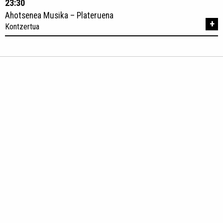
23:30
Ahotsenea Musika – Plateruena
+
Kontzertua