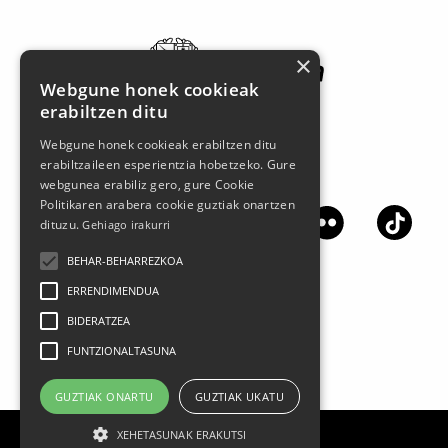
×
Webgune honek cookieak
erabiltzen ditu
Webgune honek cookieak erabiltzen ditu
erabiltzaileen esperientzia hobetzeko. Gure
Jarrai gaitzazu sare sozialetan
webgunea erabiliz gero, gure Cookie
Politikaren arabera cookie guztiak onartzen
dituzu.
Gehiago irakurri
BEHAR-BEHARREZKOA
ERRENDIMENDUA
BIDERATZEA
FUNTZIONALTASUNA
GUZTIAK ONARTU
GUZTIAK UKATU
XEHETASUNAK ERAKUTSI