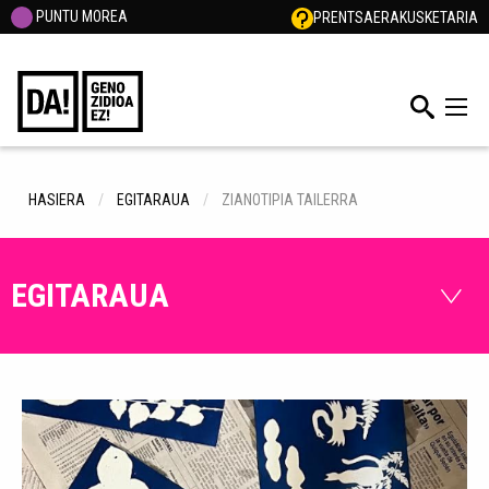
PUNTU MOREA
PRENTSA
ERAKUSKETARIA
HASIERA
EGITARAUA
ZIANOTIPIA TAILERRA
EGITARAUA