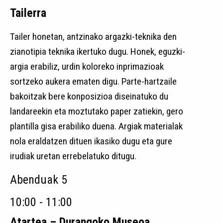
Tailerra
Tailer honetan, antzinako argazki-teknika den
zianotipia teknika ikertuko dugu. Honek, eguzki-
argia erabiliz, urdin koloreko inprimazioak
sortzeko aukera ematen digu. Parte-hartzaile
bakoitzak bere konposizioa diseinatuko du
landareekin eta moztutako paper zatiekin, gero
plantilla gisa erabiliko duena. Argiak materialak
nola eraldatzen dituen ikasiko dugu eta gure
irudiak uretan errebelatuko ditugu.
Abenduak 5
10:00 - 11:00
Atartea – Durangoko Museoa