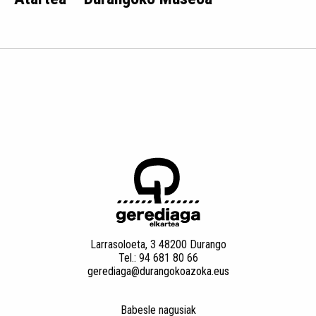
Larrasoloeta, 3 48200 Durango
Tel.: 94 681 80 66
gerediaga@durangokoazoka.eus
Babesle nagusiak