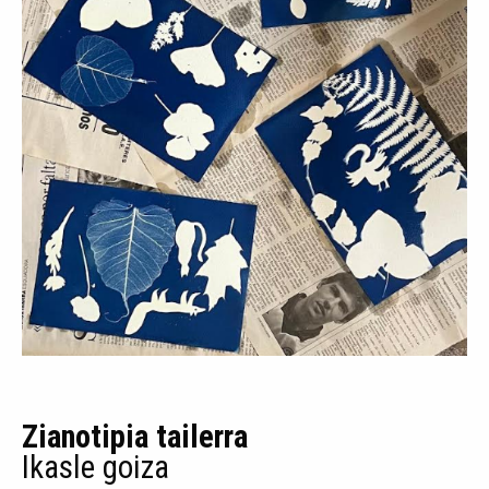
Zianotipia tailerra
Ikasle goiza