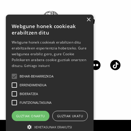
×
Webgune honek cookieak
erabiltzen ditu
Webgune honek cookieak erabiltzen ditu
erabiltzaileen esperientzia hobetzeko. Gure
Jarrai gaitzazu sare sozialetan
webgunea erabiliz gero, gure Cookie
Politikaren arabera cookie guztiak onartzen
dituzu.
Gehiago irakurri
BEHAR-BEHARREZKOA
ERRENDIMENDUA
BIDERATZEA
FUNTZIONALTASUNA
GUZTIAK ONARTU
GUZTIAK UKATU
XEHETASUNAK ERAKUTSI