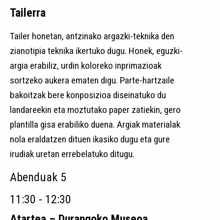
Tailerra
Tailer honetan, antzinako argazki-teknika den
zianotipia teknika ikertuko dugu. Honek, eguzki-
argia erabiliz, urdin koloreko inprimazioak
sortzeko aukera ematen digu. Parte-hartzaile
bakoitzak bere konposizioa diseinatuko du
landareekin eta moztutako paper zatiekin, gero
plantilla gisa erabiliko duena. Argiak materialak
nola eraldatzen dituen ikasiko dugu eta gure
irudiak uretan errebelatuko ditugu.
Abenduak 5
11:30 - 12:30
Atartea – Durangoko Museoa