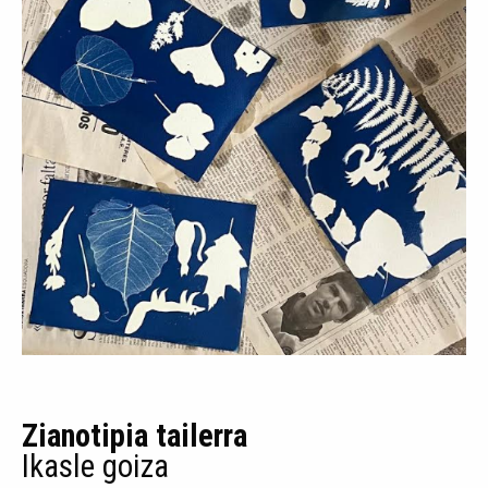
Zianotipia tailerra
Ikasle goiza