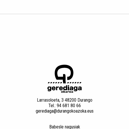
Larrasoloeta, 3 48200 Durango
Tel.: 94 681 80 66
gerediaga@durangokoazoka.eus
Babesle nagusiak