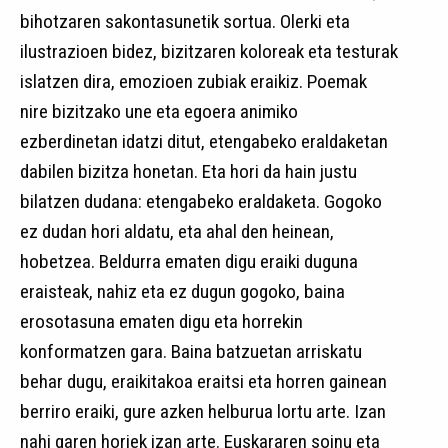
bihotzaren sakontasunetik sortua. Olerki eta
ilustrazioen bidez, bizitzaren koloreak eta testurak
islatzen dira, emozioen zubiak eraikiz. Poemak
nire bizitzako une eta egoera animiko
ezberdinetan idatzi ditut, etengabeko eraldaketan
dabilen bizitza honetan. Eta hori da hain justu
bilatzen dudana: etengabeko eraldaketa. Gogoko
ez dudan hori aldatu, eta ahal den heinean,
hobetzea. Beldurra ematen digu eraiki duguna
eraisteak, nahiz eta ez dugun gogoko, baina
erosotasuna ematen digu eta horrekin
konformatzen gara. Baina batzuetan arriskatu
behar dugu, eraikitakoa eraitsi eta horren gainean
berriro eraiki, gure azken helburua lortu arte. Izan
nahi garen horiek izan arte. Euskararen soinu eta