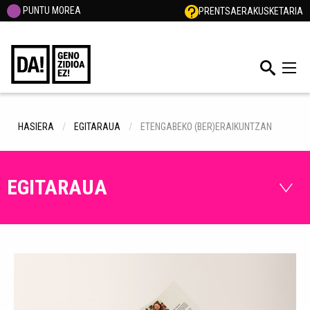
PUNTU MOREA
PRENTSA
ERAKUSKETARIA
HASIERA
EGITARAUA
ETENGABEKO (BER)ERAIKUNTZAN
EGITARAUA