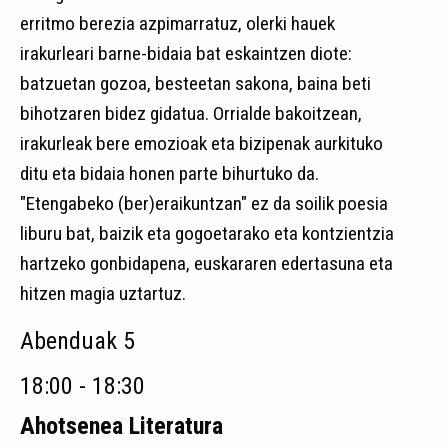
erritmo berezia azpimarratuz, olerki hauek
irakurleari barne-bidaia bat eskaintzen diote:
batzuetan gozoa, besteetan sakona, baina beti
bihotzaren bidez gidatua. Orrialde bakoitzean,
irakurleak bere emozioak eta bizipenak aurkituko
ditu eta bidaia honen parte bihurtuko da.
"Etengabeko (ber)eraikuntzan" ez da soilik poesia
liburu bat, baizik eta gogoetarako eta kontzientzia
hartzeko gonbidapena, euskararen edertasuna eta
hitzen magia uztartuz.
Abenduak 5
18:00 - 18:30
Ahotsenea Literatura