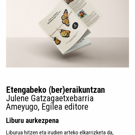
Etengabeko (ber)eraikuntzan
Julene Gatzagaetxebarria
Ameyugo, Egilea editore
Liburu aurkezpena
Liburua hitzen eta irudien arteko elkarrizketa da,