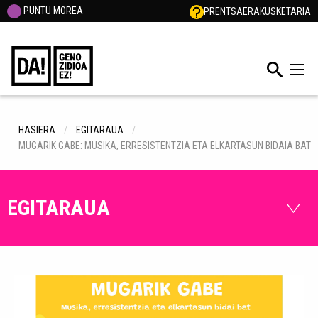
PUNTU MOREA
PRENTSA
ERAKUSKETARIA
HASIERA
EGITARAUA
MUGARIK GABE: MUSIKA, ERRESISTENTZIA ETA ELKARTASUN BIDAIA BAT
EGITARAUA