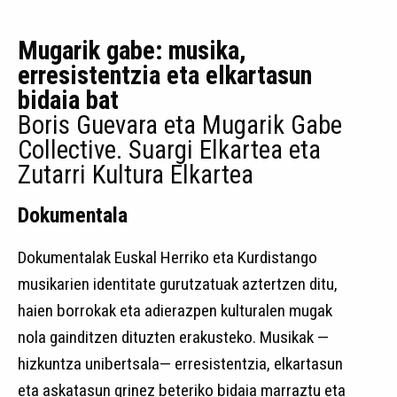
Mugarik gabe: musika,
erresistentzia eta elkartasun
bidaia bat
Boris Guevara eta Mugarik Gabe
Collective. Suargi Elkartea eta
Zutarri Kultura Elkartea
Dokumentala
Dokumentalak Euskal Herriko eta Kurdistango
musikarien identitate gurutzatuak aztertzen ditu,
haien borrokak eta adierazpen kulturalen mugak
nola gainditzen dituzten erakusteko. Musikak —
hizkuntza unibertsala— erresistentzia, elkartasun
eta askatasun grinez beteriko bidaia marraztu eta