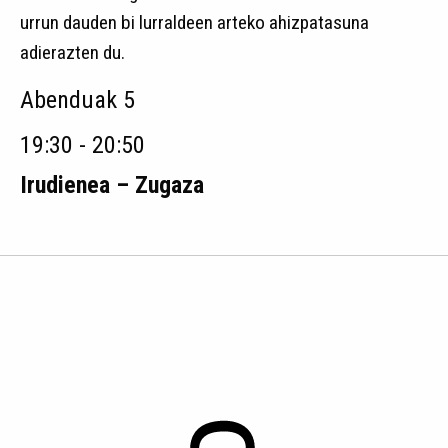
urrun dauden bi lurraldeen arteko ahizpatasuna
adierazten du.
Abenduak 5
19:30 - 20:50
Irudienea – Zugaza