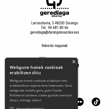
Larrasoloeta, 3 48200 Durango
Tel.: 94 681 80 66
gerediaga@durangokoazoka.eus
Babesle nagusiak
×
Webgune honek cookieak
erabiltzen ditu
Webgune honek cookieak erabiltzen ditu
erabiltzaileen esperientzia hobetzeko. Gure
webgunea erabiliz gero, gure Cookie
Jarrai gaitzazu sare sozialetan
Politikaren arabera cookie guztiak onartzen
dituzu.
Gehiago irakurri
BEHAR-BEHARREZKOA