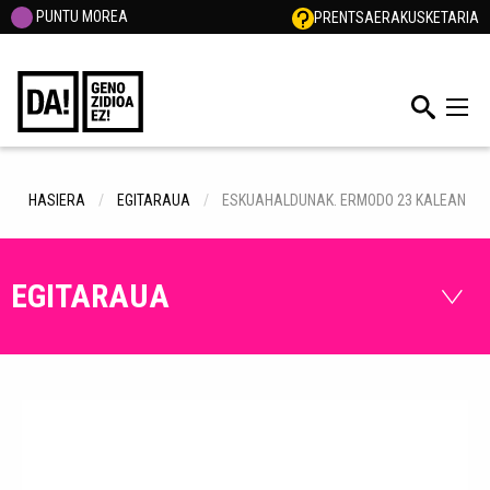
PUNTU MOREA
PRENTSA
ERAKUSKETARIA
HASIERA
EGITARAUA
ESKUAHALDUNAK. ERMODO 23 KALEAN
EGITARAUA