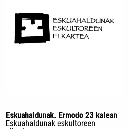
Eskuahaldunak. Ermodo 23 kalean
Eskuahaldunak eskultoreen