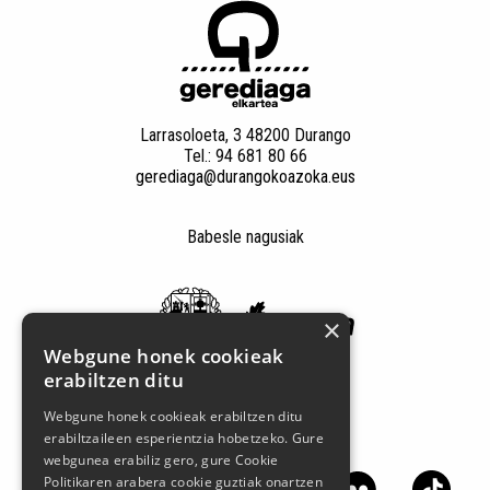
Larrasoloeta, 3 48200 Durango
Tel.: 94 681 80 66
gerediaga@durangokoazoka.eus
Babesle nagusiak
×
Webgune honek cookieak
erabiltzen ditu
Webgune honek cookieak erabiltzen ditu
erabiltzaileen esperientzia hobetzeko. Gure
Jarrai gaitzazu sare sozialetan
webgunea erabiliz gero, gure Cookie
Politikaren arabera cookie guztiak onartzen