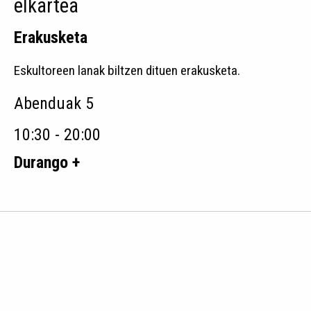
elkartea
Erakusketa
Eskultoreen lanak biltzen dituen erakusketa.
Abenduak 5
10:30 - 20:00
Durango +