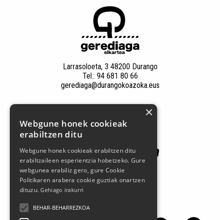
Larrasoloeta, 3 48200 Durango
Tel.: 94 681 80 66
gerediaga@durangokoazoka.eus
×
Babesle nagusiak
Webgune honek cookieak
erabiltzen ditu
Webgune honek cookieak erabiltzen ditu
erabiltzaileen esperientzia hobetzeko. Gure
webgunea erabiliz gero, gure Cookie
Politikaren arabera cookie guztiak onartzen
dituzu.
Gehiago irakurri
Jarrai gaitzazu sare sozialetan
BEHAR-BEHARREZKOA