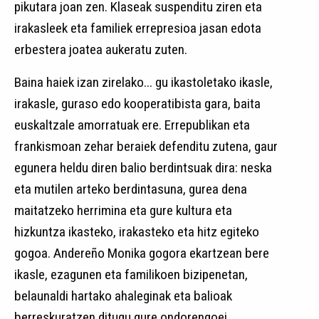
pikutara joan zen. Klaseak suspenditu ziren eta
irakasleek eta familiek errepresioa jasan edota
erbestera joatea aukeratu zuten.
Baina haiek izan zirelako... gu ikastoletako ikasle,
irakasle, guraso edo kooperatibista gara, baita
euskaltzale amorratuak ere. Errepublikan eta
frankismoan zehar beraiek defenditu zutena, gaur
egunera heldu diren balio berdintsuak dira: neska
eta mutilen arteko berdintasuna, gurea dena
maitatzeko herrimina eta gure kultura eta
hizkuntza ikasteko, irakasteko eta hitz egiteko
gogoa. Andereño Monika gogora ekartzean bere
ikasle, ezagunen eta familikoen bizipenetan,
belaunaldi hartako ahaleginak eta balioak
berreskuratzen ditugu gure ondorengoei