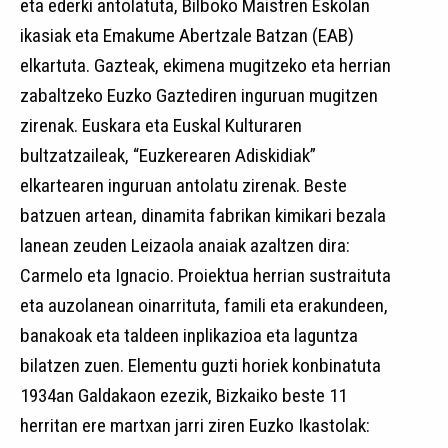
eta ederki antolatuta, Bilboko Maistren Eskolan
ikasiak eta Emakume Abertzale Batzan (EAB)
elkartuta. Gazteak, ekimena mugitzeko eta herrian
zabaltzeko Euzko Gaztediren inguruan mugitzen
zirenak. Euskara eta Euskal Kulturaren
bultzatzaileak, “Euzkerearen Adiskidiak”
elkartearen inguruan antolatu zirenak. Beste
batzuen artean, dinamita fabrikan kimikari bezala
lanean zeuden Leizaola anaiak azaltzen dira:
Carmelo eta Ignacio. Proiektua herrian sustraituta
eta auzolanean oinarrituta, famili eta erakundeen,
banakoak eta taldeen inplikazioa eta laguntza
bilatzen zuen. Elementu guzti horiek konbinatuta
1934an Galdakaon ezezik, Bizkaiko beste 11
herritan ere martxan jarri ziren Euzko Ikastolak: