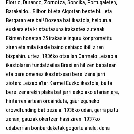
Elorrio, Durango, Zornotza, Sondika, Portugaleten,
Barakaldo… Bilbon bi eta Algortan beste bi… eta
Bergaran ere bai! Dozena bat ikastola, helburua
euskara eta kristautasuna irakastea zutenak.
Ekimen honetan 25 irakasle inguru konprometitu
ziren eta mila ikasle baino gehiago ibili ziren
bizpahiru urtez. 1936ko otsailan Carmelo Leizaola
ikastolaren fundatzailea Brasilen hil zen bapatean
eta bere omenez ikastetxeari bere izena jarri
zioten: Leizaola’tar Karmel Euzko ikastola; baita
bere izenarekin plaka bat jarri eskolako atarian ere,
hiritarren artean ordainduta, gaur eguneko
crowdfunding bat bezala. 1936ko udan, gerra piztu
zenan, gauzak okertzen hasi ziren. 1937ko
udaberrian bonbardaketak gogortu ahala, dena