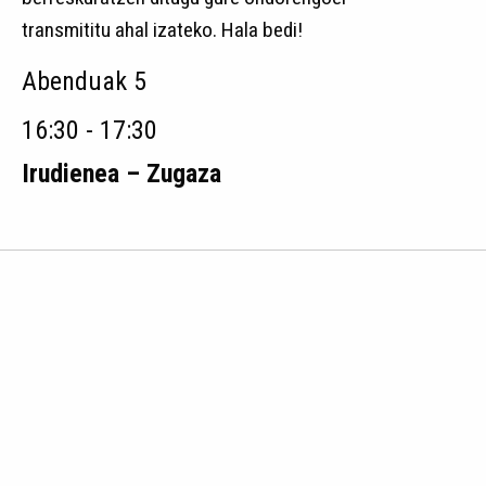
transmititu ahal izateko. Hala bedi!
Abenduak 5
16:30 - 17:30
Irudienea – Zugaza