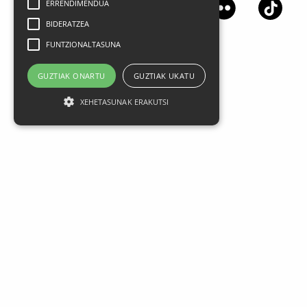
ERRENDIMENDUA
BIDERATZEA
FUNTZIONALTASUNA
GUZTIAK ONARTU
GUZTIAK UKATU
XEHETASUNAK ERAKUTSI
Lege oharra
Datu Pertsonalak
Pribatasun politika
Kontratazio Baldintza Orokorrak
Cookien Erabilera