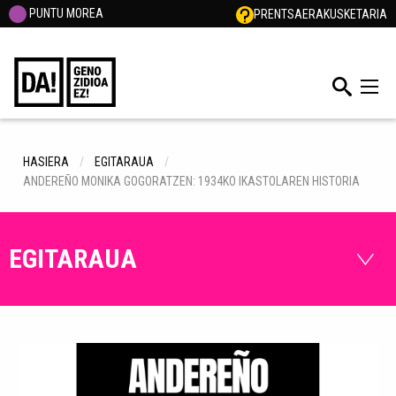
PUNTU MOREA
PRENTSA
ERAKUSKETARIA
HASIERA
EGITARAUA
ANDEREÑO MONIKA GOGORATZEN: 1934KO IKASTOLAREN HISTORIA
EGITARAUA