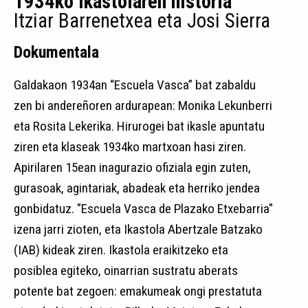
1934ko ikastolaren historia
Itziar Barrenetxea eta Josi Sierra
Dokumentala
Galdakaon 1934an “Escuela Vasca” bat zabaldu
zen bi andereñoren ardurapean: Monika Lekunberri
eta Rosita Lekerika. Hirurogei bat ikasle apuntatu
ziren eta klaseak 1934ko martxoan hasi ziren.
Apirilaren 15ean inagurazio ofiziala egin zuten,
gurasoak, agintariak, abadeak eta herriko jendea
gonbidatuz. "Escuela Vasca de Plazako Etxebarria"
izena jarri zioten, eta Ikastola Abertzale Batzako
(IAB) kideak ziren. Ikastola eraikitzeko eta
posiblea egiteko, oinarrian sustratu aberats
potente bat zegoen: emakumeak ongi prestatuta