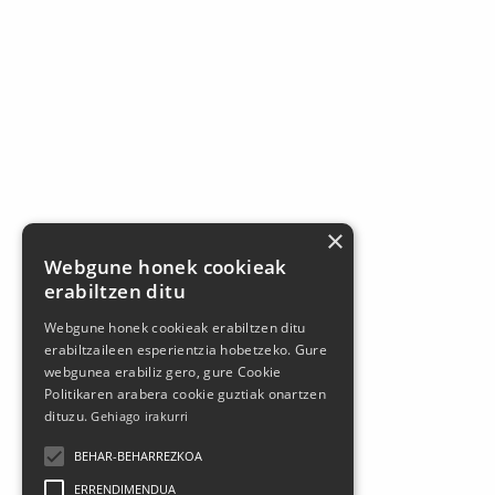
×
Webgune honek cookieak
erabiltzen ditu
Webgune honek cookieak erabiltzen ditu
erabiltzaileen esperientzia hobetzeko. Gure
webgunea erabiliz gero, gure Cookie
Politikaren arabera cookie guztiak onartzen
dituzu.
Gehiago irakurri
BEHAR-BEHARREZKOA
ERRENDIMENDUA