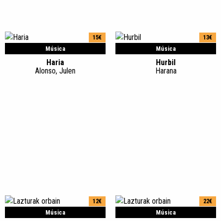
15€
13€
Música
Música
Haria
Hurbil
Alonso, Julen
Harana
12€
22€
Música
Música