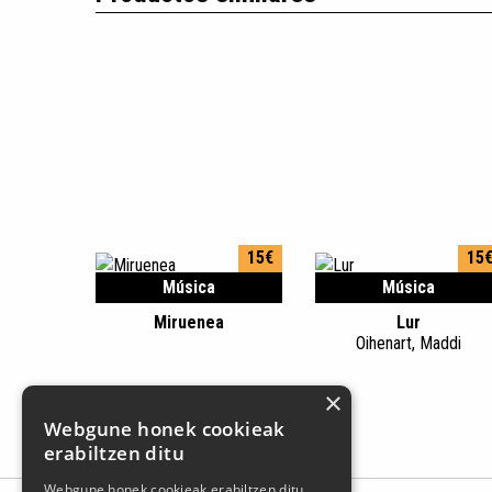
15€
15
Música
Música
Miruenea
Lur
Oihenart, Maddi
×
Webgune honek cookieak
erabiltzen ditu
Webgune honek cookieak erabiltzen ditu