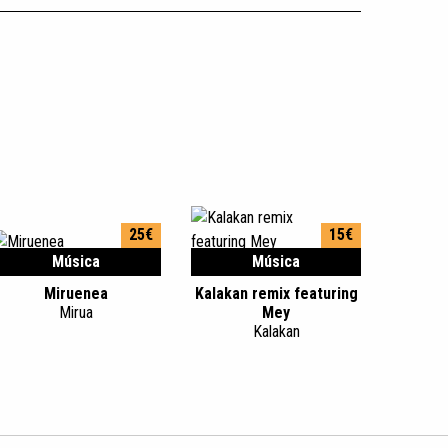
25€
15€
Música
Música
Miruenea
Kalakan remix featuring
Mirua
Mey
Kalakan