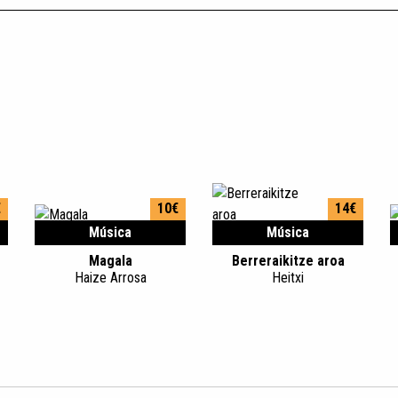
€
10€
14€
Música
Música
Magala
Berreraikitze aroa
Haize Arrosa
Heitxi