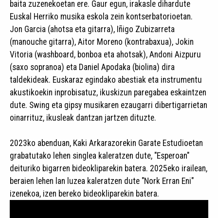
baita zuzenekoetan ere. Gaur egun, irakasle dihardute
Euskal Herriko musika eskola zein kontserbatorioetan.
Jon Garcia (ahotsa eta gitarra), Iñigo Zubizarreta
(manouche gitarra), Aitor Moreno (kontrabaxua), Jokin
Vitoria (washboard, bonboa eta ahotsak), Andoni Aizpuru
(saxo sopranoa) eta Daniel Apodaka (biolina) dira
taldekideak. Euskaraz egindako abestiak eta instrumentu
akustikoekin inprobisatuz, ikuskizun paregabea eskaintzen
dute. Swing eta gipsy musikaren ezaugarri dibertigarrietan
oinarrituz, ikusleak dantzan jartzen dituzte.
2023ko abenduan, Kaki Arkarazorekin Garate Estudioetan
grabatutako lehen singlea kaleratzen dute, "Esperoan"
deituriko bigarren bideokliparekin batera. 2025eko irailean,
beraien lehen lan luzea kaleratzen dute "Nork Erran Eni"
izenekoa, izen bereko bideokliparekin batera.