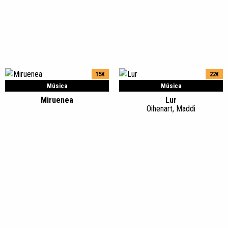
15€
22€
Música
Música
Miruenea
Lur
Oihenart, Maddi