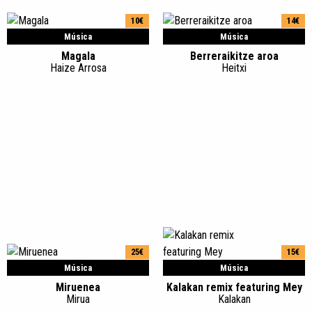
10€
14€
Música
Música
Magala
Berreraikitze aroa
Haize Arrosa
Heitxi
25€
15€
Música
Música
Miruenea
Kalakan remix featuring Mey
Mirua
Kalakan