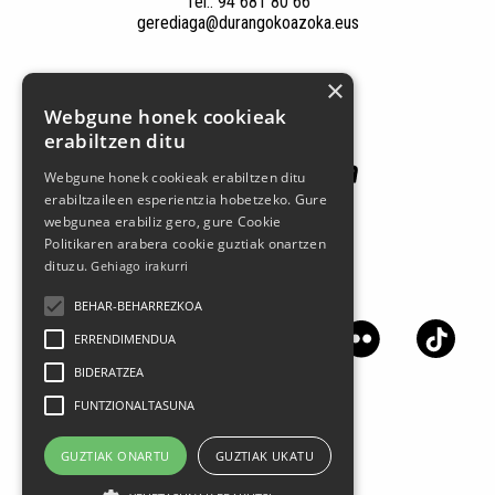
Tel.: 94 681 80 66
gerediaga@durangokoazoka.eus
Patrocinadores
×
Webgune honek cookieak
erabiltzen ditu
Webgune honek cookieak erabiltzen ditu
erabiltzaileen esperientzia hobetzeko. Gure
webgunea erabiliz gero, gure Cookie
Politikaren arabera cookie guztiak onartzen
dituzu.
Gehiago irakurri
Síguenos en las redes sociales
BEHAR-BEHARREZKOA
ERRENDIMENDUA
BIDERATZEA
FUNTZIONALTASUNA
GUZTIAK ONARTU
GUZTIAK UKATU