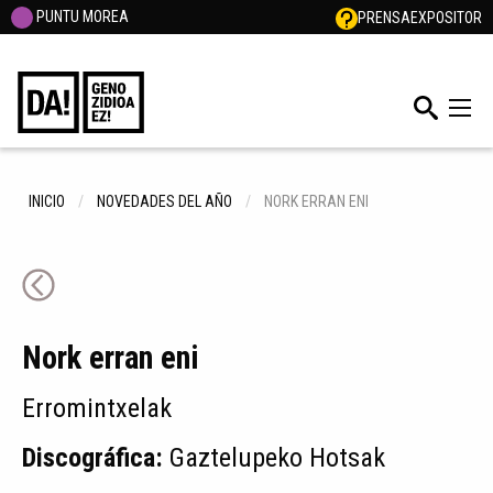
PUNTU MOREA
PRENSA
EXPOSITOR
INICIO
NOVEDADES DEL AÑO
NORK ERRAN ENI
Nork erran eni
Erromintxelak
Discográfica:
Gaztelupeko Hotsak