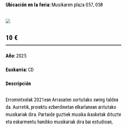
Ubicación en la feria:
Musikaren plaza 057, 058
10 €
Año:
2025
Euskarria:
CD
Descripción
Erromintxelak 2021ean Arrasaten sortutako swing taldea
da. Aurretik, proiektu ezberdinetan elkarlanean aritutako
musikariak dira. Partaide guztiek musika ikasketak dituzte
eta eskarmentu handiko musikariak dira bai estudioan,