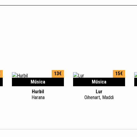
€
13€
15€
Música
Música
Hurbil
Lur
Harana
Oihenart, Maddi