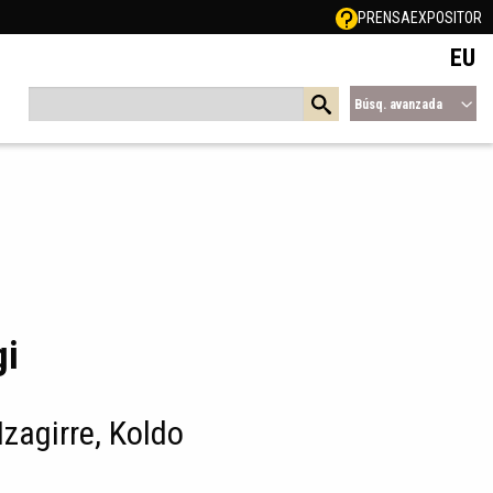
PRENSA
EXPOSITOR
EU
Búsq. avanzada
gi
Izagirre, Koldo