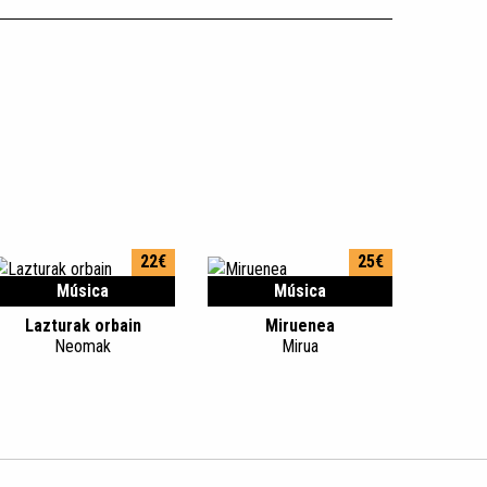
22€
25€
Música
Música
Lazturak orbain
Miruenea
Neomak
Mirua