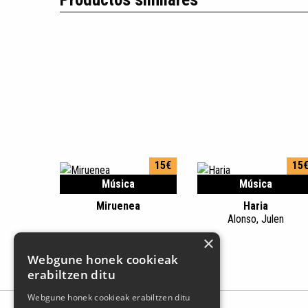
15€
15
Música
Música
Miruenea
Haria
Alonso, Julen
×
Webgune honek cookieak
erabiltzen ditu
Webgune honek cookieak erabiltzen ditu