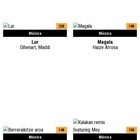
22€
10€
Música
Música
Lur
Magala
Oihenart, Maddi
Haize Arrosa
14€
15€
Música
Música