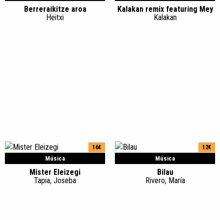
Berreraikitze aroa
Kalakan remix featuring Mey
Heitxi
Kalakan
16€
12€
Música
Música
Mister Eleizegi
Bilau
Tapia, Joseba
Rivero, María