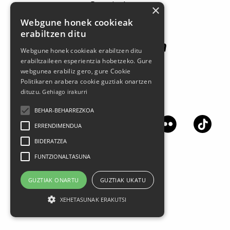
Patrocinadores
×
Webgune honek cookieak
erabiltzen ditu
Webgune honek cookieak erabiltzen ditu
erabiltzaileen esperientzia hobetzeko. Gure
webgunea erabiliz gero, gure Cookie
Politikaren arabera cookie guztiak onartzen
dituzu.
Gehiago irakurri
Síguenos en las redes sociales
BEHAR-BEHARREZKOA
ERRENDIMENDUA
BIDERATZEA
FUNTZIONALTASUNA
GUZTIAK ONARTU
GUZTIAK UKATU
XEHETASUNAK ERAKUTSI