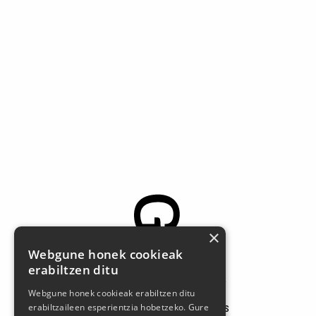
×
Webgune honek cookieak
erabiltzen ditu
Larrasoloeta, 3 48200 Durango
Webgune honek cookieak erabiltzen ditu
Tel.: 94 681 80 66
gerediaga@durangokoazoka.eus
erabiltzaileen esperientzia hobetzeko. Gure