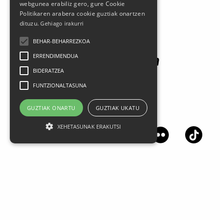
webgunea erabiliz gero, gure Cookie
Politikaren arabera cookie guztiak onartzen
Patrocinadores
dituzu.
Gehiago irakurri
BEHAR-BEHARREZKOA
ERRENDIMENDUA
BIDERATZEA
FUNTZIONALTASUNA
GUZTIAK ONARTU
GUZTIAK UKATU
Síguenos en las redes sociales
XEHETASUNAK ERAKUTSI