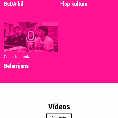
BaDA!bil
Flop kultura
Gedar telebista
Belarrijana
Vídeos
Ver más