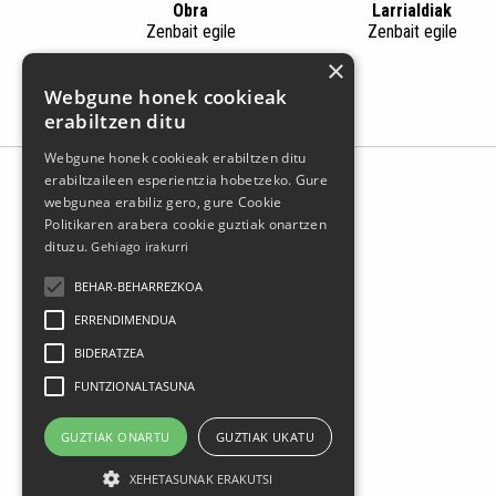
Obra
Larrialdiak
Zenbait egile
Zenbait egile
×
Webgune honek cookieak
erabiltzen ditu
Webgune honek cookieak erabiltzen ditu
erabiltzaileen esperientzia hobetzeko. Gure
webgunea erabiliz gero, gure Cookie
Politikaren arabera cookie guztiak onartzen
dituzu.
Gehiago irakurri
BEHAR-BEHARREZKOA
ERRENDIMENDUA
BIDERATZEA
Larrasoloeta, 3 48200 Durango
FUNTZIONALTASUNA
Tel.: 94 681 80 66
gerediaga@durangokoazoka.eus
GUZTIAK ONARTU
GUZTIAK UKATU
XEHETASUNAK ERAKUTSI