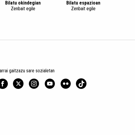
Bilatu okindegian
Bilatu espazioan
Zenbait egile
Zenbait egile
arrai gaitzazu sare sozialetan