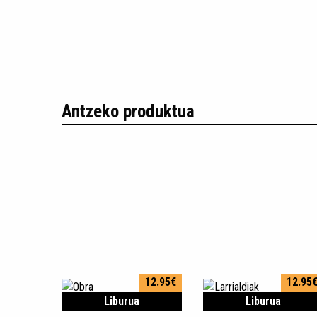
Antzeko produktua
12.95€
12.95
Liburua
Liburua