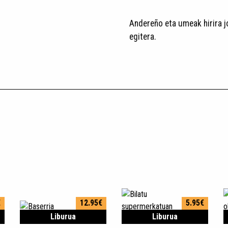
Andereño eta umeak hirira j
egitera.
€
12.95€
5.95€
Liburua
Liburua