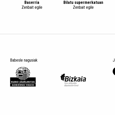
Baserria
Bilatu supermerkatuan
Zenbait egile
Zenbait egile
Babesle nagusiak
J