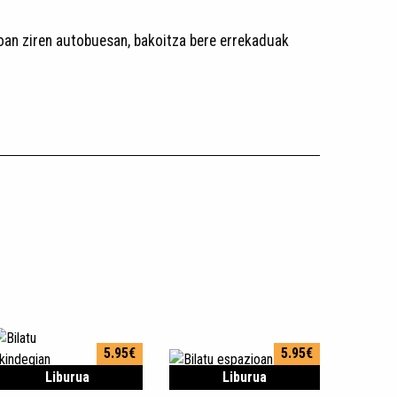
oan ziren autobuesan, bakoitza bere errekaduak
5.95€
5.95€
Liburua
Liburua