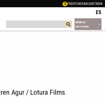
PRENTSA
ERAKUSKETARIA
ES
Bilaketa
aurreratua
ren Agur / Lotura Films