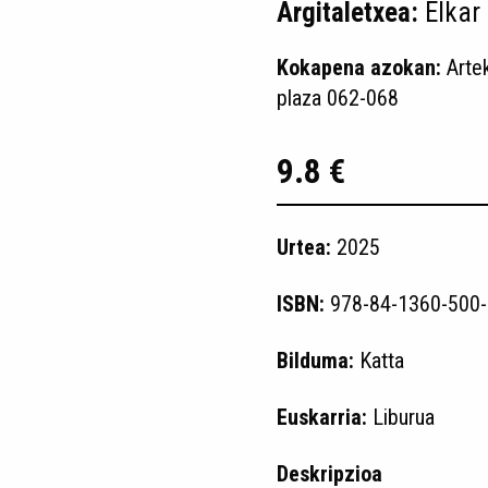
Argitaletxea:
Elkar
Kokapena azokan:
Arte
plaza 062-068
9.8 €
Urtea:
2025
ISBN:
978-84-1360-500-
Bilduma:
Katta
Euskarria:
Liburua
Deskripzioa