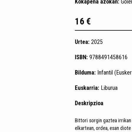
Kokapena azokan:
Goie
16 €
Urtea:
2025
ISBN:
9788491458616
Bilduma:
Infantil (Eusker
Euskarria:
Liburua
Deskripzioa
Bittori sorgin gaztea irrika
elkartean, ordea, esan diote