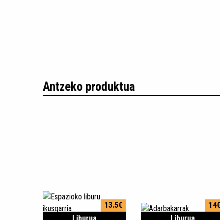
Antzeko produktua
13.5€
14
Liburua
Liburua