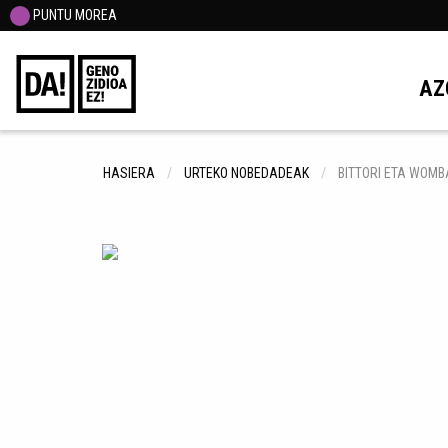
PUNTU MOREA
AZ
HASIERA
URTEKO NOBEDADEAK
BITTORI ETA WOMB