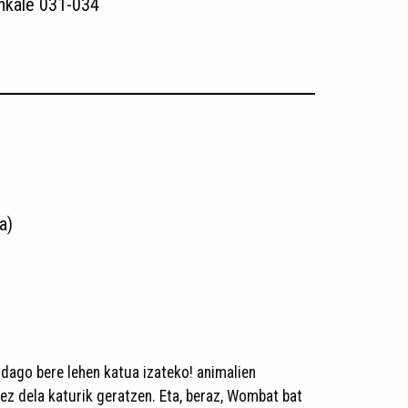
nkale 031-034
a)
n dago bere lehen katua izateko! animalien
 ez dela katurik geratzen. Eta, beraz, Wombat bat