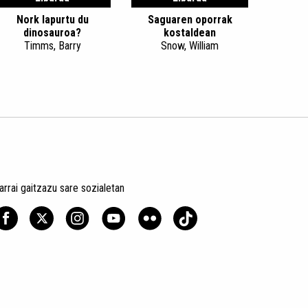
Nork lapurtu du
Saguaren oporrak
dinosauroa?
kostaldean
Timms, Barry
Snow, William
arrai gaitzazu sare sozialetan