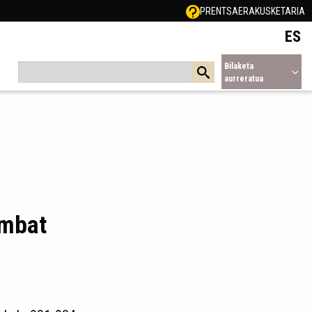
PRENTSA
ERAKUSKETARIA
ES
Bilaketa
aurreratua
ombat