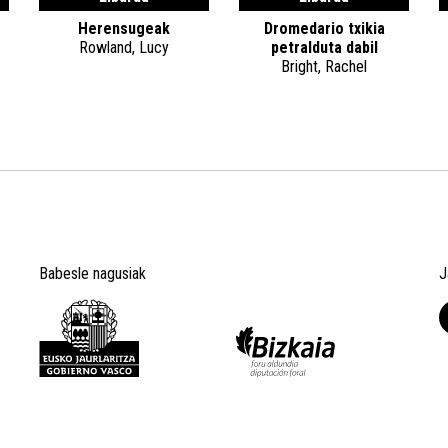
Herensugeak
Dromedario txikia
Rowland, Lucy
petralduta dabil
Bright, Rachel
Babesle nagusiak
J