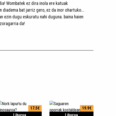
ia! Wombatek ez dira inola ere katuak
n diadema bat jarriz gero, ez da inor ohartuko...
tan ezin dugu eskuratu nahi duguna. baina haien
zoragarria da!
17.5€
19.9€
Liburua
Liburua