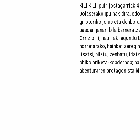
KILI KILI ipuin jostagarriak
Jolaserako ipuinak dira, edo
giroturiko jolas eta denbor
basoan janari bila barneratz
Orriz orri, haurrak lagundu
horretarako, hainbat zeregi
itsatsi, bilatu, zenbatu, idat
ohiko ariketa-koadernoa; ha
abenturaren protagonista bi