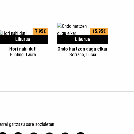
7.95€
15.95€
Liburua
Liburua
Hori nahi dut!
Ondo hartzen dugu elkar
Bunting, Laura
Serrano, Lucía
arrai gaitzazu sare sozialetan