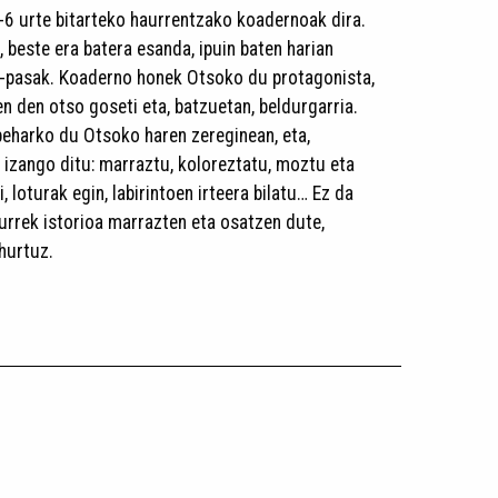
 4-6 urte bitarteko haurrentzako koadernoak dira.
, beste era batera esanda, ipuin baten harian
a-pasak. Koaderno honek Otsoko du protagonista,
en den otso goseti eta, batzuetan, beldurgarria.
 beharko du Otsoko haren zereginean, eta,
n izango ditu: marraztu, koloreztatu, moztu eta
zi, loturak egin, labirintoen irteera bilatu… Ez da
urrek istorioa marrazten eta osatzen dute,
hurtuz.