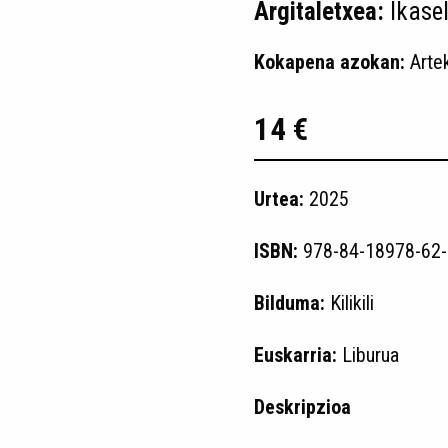
Argitaletxea:
Ikase
Kokapena azokan:
Arte
14 €
Urtea:
2025
ISBN:
978-84-18978-62-
Bilduma:
Kilikili
Euskarria:
Liburua
Deskripzioa