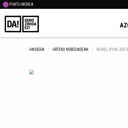
PUNTU MOREA
AZ
HASIERA
URTEKO NOBEDADEAK
KILIKILI, IPUIN JOS