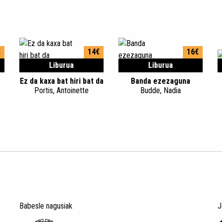
€
14€
16€
Liburua
Liburua
Ez da kaxa bat hiri bat da
Banda ezezaguna
Portis, Antoinette
Budde, Nadia
Babesle nagusiak
J