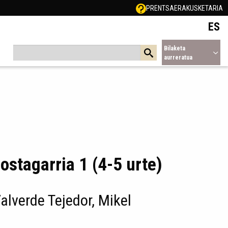
PRENTSA
ERAKUSKETARIA
ES
Bilaketa
aurreratua
 jostagarria 1 (4-5 urte)
Valverde Tejedor, Mikel