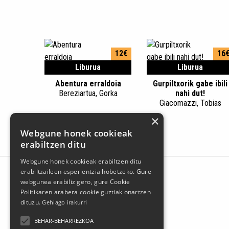
12€
16
Liburua
Liburua
Abentura erraldoia
Gurpiltxorik gabe ibili
Bereziartua, Gorka
nahi dut!
Giacomazzi, Tobias
×
Webgune honek cookieak
erabiltzen ditu
Webgune honek cookieak erabiltzen ditu
erabiltzaileen esperientzia hobetzeko. Gure
webgunea erabiliz gero, gure Cookie
Politikaren arabera cookie guztiak onartzen
dituzu.
Gehiago irakurri
BEHAR-BEHARREZKOA