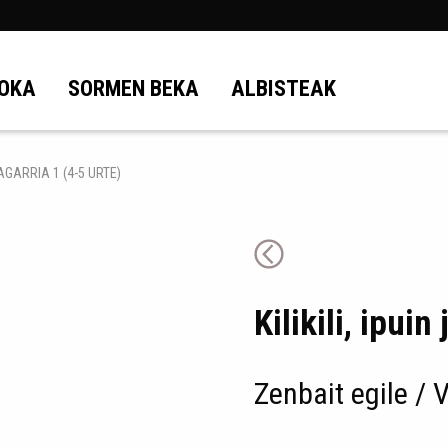
OKA
SORMEN BEKA
ALBISTEAK
TAGARRIA 1 (4-5 URTE)
Kilikili, ipuin
Zenbait egile / 