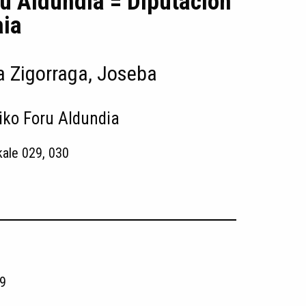
ru Aldundia = Diputación
aia
 Zigorraga, Joseba
iko Foru Aldundia
kale 029, 030
9