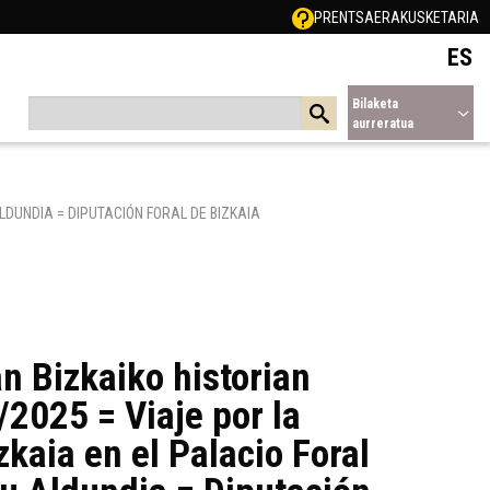
PRENTSA
ERAKUSKETARIA
ES
Bilaketa
aurreratua
ALDUNDIA = DIPUTACIÓN FORAL DE BIZKAIA
n Bizkaiko historian
2025 = Viaje por la
zkaia en el Palacio Foral