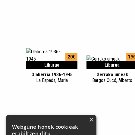
20€
19
Liburua
Liburua
Olaberria 1936-1945
Gerrako umeak
La Espada, Maria
Bargos Cucó, Alberto
×
Webgune honek cookieak
erabiltzen ditu