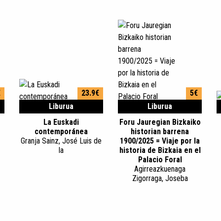
€
23.9€
5€
Liburua
Liburua
La Euskadi
Foru Jauregian Bizkaiko
contemporánea
historian barrena
Granja Sainz, José Luis de
1900/2025 = Viaje por la
la
historia de Bizkaia en el
Palacio Foral
Agirreazkuenaga
Zigorraga, Joseba