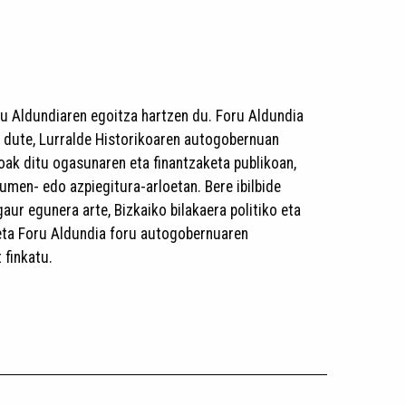
u Aldundiaren egoitza hartzen du. Foru Aldundia
 dute, Lurralde Historikoaren autogobernuan
oak ditu ogasunaren eta finantzaketa publikoan,
urumen- edo azpiegitura-arloetan. Bere ibilbide
gaur egunera arte, Bizkaiko bilakaera politiko eta
 eta Foru Aldundia foru autogobernuaren
 finkatu.