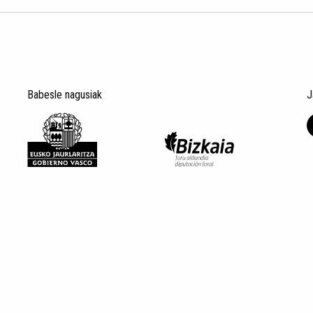
Babesle nagusiak
J