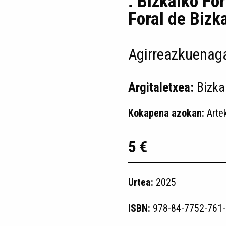
: Bizkaiko Fo
Foral de Bizk
Agirreazkuenaga
Argitaletxea:
Bizka
Kokapena azokan:
Arte
5 €
Urtea:
2025
ISBN:
978-84-7752-761-