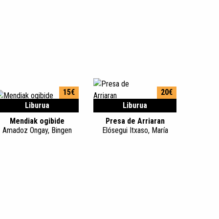
15€
20€
Liburua
Liburua
Mendiak ogibide
Presa de Arriaran
Amadoz Ongay, Bingen
Elósegui Itxaso, María