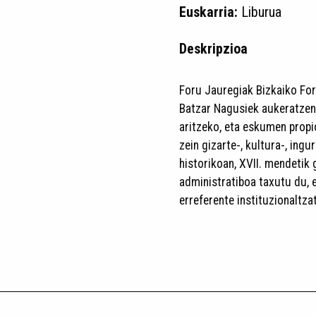
Euskarria:
Liburua
Deskripzioa
Foru Jauregiak Bizkaiko For
Batzar Nagusiek aukeratzen
aritzeko, eta eskumen propi
zein gizarte-, kultura-, ing
historikoan, XVII. mendetik 
administratiboa taxutu du,
erreferente instituzionaltzat