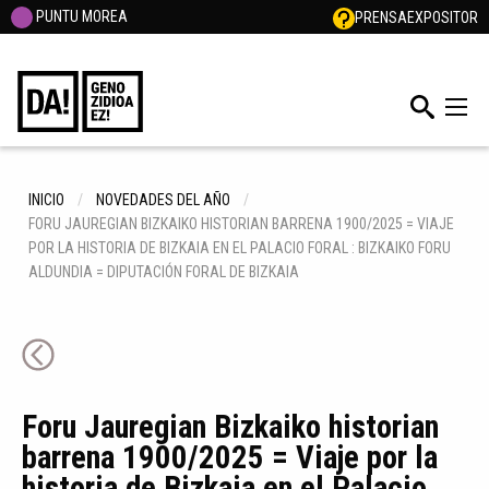
PUNTU MOREA
PRENSA
EXPOSITOR
INICIO
NOVEDADES DEL AÑO
FORU JAUREGIAN BIZKAIKO HISTORIAN BARRENA 1900/2025 = VIAJE
POR LA HISTORIA DE BIZKAIA EN EL PALACIO FORAL : BIZKAIKO FORU
ALDUNDIA = DIPUTACIÓN FORAL DE BIZKAIA
Foru Jauregian Bizkaiko historian
barrena 1900/2025 = Viaje por la
historia de Bizkaia en el Palacio