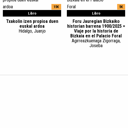
15€
5€
Libro
Libro
Txakolin izen propioa duen
Foru Jauregian Bizkaiko
euskal ardoa
historian barrena 1900/2025 =
Hidalgo, Juanjo
Viaje por la historia de
Bizkaia en el Palacio Foral
Agirreazkuenaga Zigorraga,
Joseba