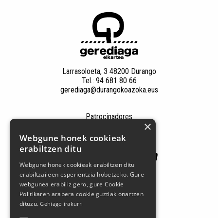
Larrasoloeta, 3 48200 Durango
Tel.: 94 681 80 66
gerediaga@durangokoazoka.eus
Patrocinadores
×
Webgune honek cookieak
erabiltzen ditu
Webgune honek cookieak erabiltzen ditu
erabiltzaileen esperientzia hobetzeko. Gure
webgunea erabiliz gero, gure Cookie
Politikaren arabera cookie guztiak onartzen
dituzu.
Gehiago irakurri
Síguenos en las redes sociales