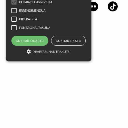
BEHAR-BEHARREZKOA
ERRENDIMENDUA
BIDERATZEA
FUNTZIONALTASUNA
GUZTIAK ONARTU
GUZTIAK UKATU
XEHETASUNAK ERAKUTSI
Aviso legal
Datos Personales
Política de privacidad
Condiciones generales de contratación
Política de cookies