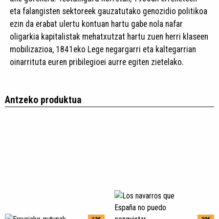
eta falangisten sektoreek gauzatutako genozidio politikoa
ezin da erabat ulertu kontuan hartu gabe nola nafar
oligarkia kapitalistak mehatxutzat hartu zuen herri klaseen
mobilizazioa, 1841eko Lege negargarri eta kaltegarrian
oinarrituta euren pribilegioei aurre egiten zietelako.
Antzeko produktua