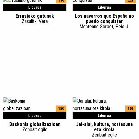
13€
22€
Liburua
Liburua
Errusiako gutunak
Los navarros que España no
Zasulitx, Vera
puedo conquistar
Monteano Sorbet, Peio J.
15€
10€
Liburua
Liburua
Baskonia globalizazioan
Jai-alai, kultura, nortasuna
Zenbait egile
eta kirola
Zenbait egile