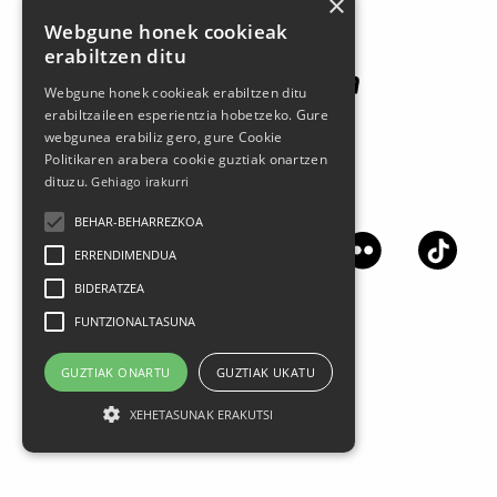
×
Webgune honek cookieak
erabiltzen ditu
Webgune honek cookieak erabiltzen ditu
erabiltzaileen esperientzia hobetzeko. Gure
webgunea erabiliz gero, gure Cookie
Politikaren arabera cookie guztiak onartzen
dituzu.
Gehiago irakurri
Jarrai gaitzazu sare sozialetan
BEHAR-BEHARREZKOA
ERRENDIMENDUA
BIDERATZEA
FUNTZIONALTASUNA
GUZTIAK ONARTU
GUZTIAK UKATU
XEHETASUNAK ERAKUTSI