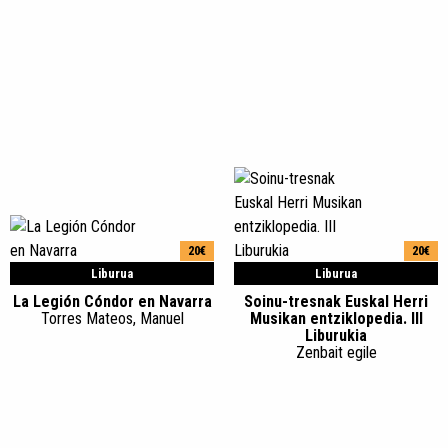
20€
20€
Liburua
Liburua
La Legión Cóndor en Navarra
Soinu-tresnak Euskal Herri
Torres Mateos, Manuel
Musikan entziklopedia. III
Liburukia
Zenbait egile