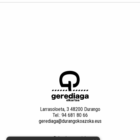
Larrasoloeta, 3 48200 Durango
Tel.: 94 681 80 66
gerediaga@durangokoazoka.eus
Babesle nagusiak