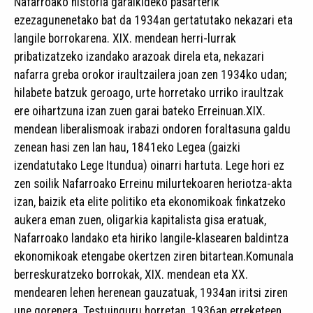
Nafarroako historia garaikideko pasarterik
ezezagunenetako bat da 1934an gertatutako nekazari eta
langile borrokarena. XIX. mendean herri-lurrak
pribatizatzeko izandako arazoak direla eta, nekazari
nafarra greba orokor iraultzailera joan zen 1934ko udan;
hilabete batzuk geroago, urte horretako urriko iraultzak
ere oihartzuna izan zuen garai bateko Erreinuan.XIX.
mendean liberalismoak irabazi ondoren foraltasuna galdu
zenean hasi zen lan hau, 1841eko Legea (gaizki
izendatutako Lege Itundua) oinarri hartuta. Lege hori ez
zen soilik Nafarroako Erreinu milurtekoaren heriotza-akta
izan, baizik eta elite politiko eta ekonomikoak finkatzeko
aukera eman zuen, oligarkia kapitalista gisa eratuak,
Nafarroako landako eta hiriko langile-klasearen baldintza
ekonomikoak etengabe okertzen ziren bitartean.Komunala
berreskuratzeko borrokak, XIX. mendean eta XX.
mendearen lehen herenean gauzatuak, 1934an iritsi ziren
une gorenera. Testuinguru horretan, 1936an erreketeen