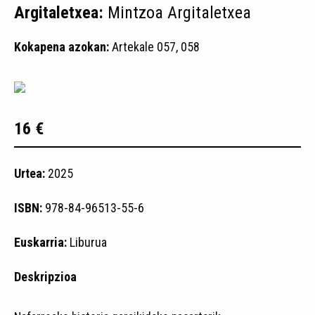
Argitaletxea:
Mintzoa Argitaletxea
Kokapena azokan:
Artekale 057, 058
16 €
Urtea:
2025
ISBN:
978-84-96513-55-6
Euskarria:
Liburua
Deskripzioa