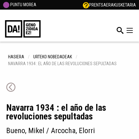
PUNTU MOREA
PRENTSA
ERAKUSKETARIA
HASIERA
URTEKO NOBEDADEAK
NAVARRA 1934 : EL AÑO DE LAS REVOLUCIONES SEPULTADAS
Navarra 1934 : el año de las
revoluciones sepultadas
Bueno, Mikel / Arcocha, Elorri