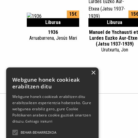
15€
15
Liburua
Liburua
1936
Manuel de Ynchausti e
Arruabarrena, Jesús Mari
Lurdes Euzko Aur-Etxe
(Jatsu 1937-1939)
Urutxurtu, Jon
×
Webgune honek cookieak
erabiltzen ditu
Webgune honek cookieak erabiltzen ditu
erabiltzaileen esperientzia hobetzeko. Gure
webgunea erabiliz gero, gure Cookie
Politikaren arabera cookie guztiak onartzen
dituzu.
Gehiago irakurri
BEHAR-BEHARREZKOA