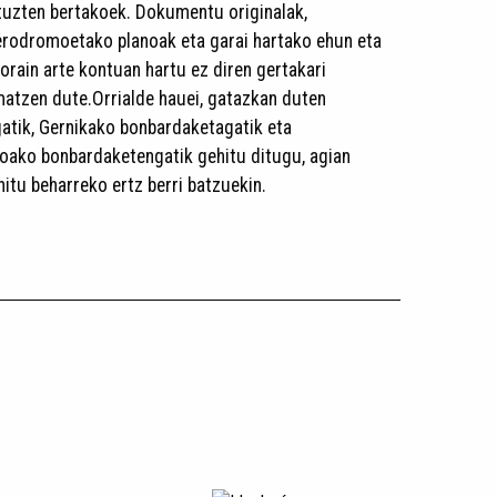
ituzten bertakoek. Dokumentu originalak,
aerodromoetako planoak eta garai hartako ehun eta
orain arte kontuan hartu ez diren gertakari
atzen dute.Orrialde hauei, gatazkan duten
gatik, Gernikako bonbardaketagatik eta
oako bonbardaketengatik gehitu ditugu, agian
hitu beharreko ertz berri batzuekin.