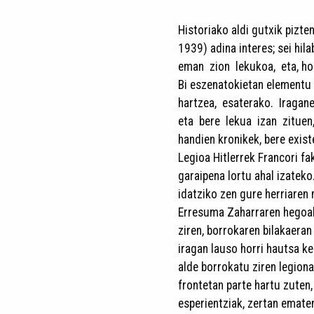
Historiako aldi gutxik pizte
1939) adina interes; sei hi
eman zion lekukoa, eta, ho
Bi eszenatokietan elementu
hartzea, esaterako. Iragan
eta bere lekua izan zituen,
handien kronikek, bere exist
Legioa Hitlerrek Francori fa
garaipena lortu ahal izateko.
idatziko zen gure herriaren
Erresuma Zaharraren hegoa
ziren, borrokaren bilakaera
iragan lauso horri hautsa k
alde borrokatu ziren legiona
frontetan parte hartu zuten,
esperientziak, zertan ematen