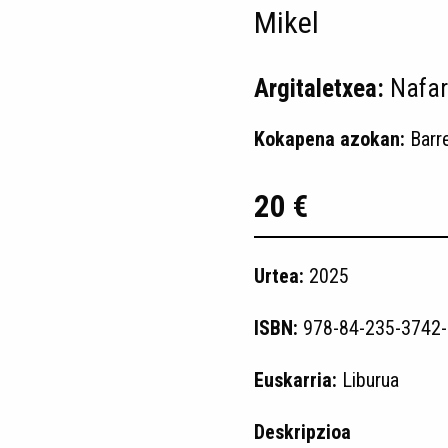
Mikel
Argitaletxea:
Nafar
Kokapena azokan:
Barr
20 €
Urtea:
2025
ISBN:
978-84-235-3742-
Euskarria:
Liburua
Deskripzioa