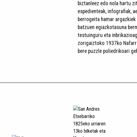
biztanleez edo nola hartu z
espedienteak, infografiak, 
berrogeita hamar argazkiek 
batzuen egiazkotasuna berm
testuinguru eta inbrikazioa
zorigaiztoko 1937ko Nafarr
bere puzzle poliedrikoari ge