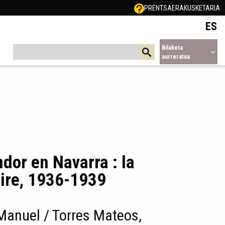
PRENTSA
ERAKUSKETARIA
ES
Bilaketa
aurreratua
dor en Navarra : la
aire, 1936-1939
Manuel / Torres Mateos,