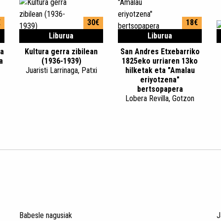
€
30€
18€
Liburua
Liburua
ta
Kultura gerra zibilean
San Andres Etxebarriko
a
(1936-1939)
1825eko urriaren 13ko
Juaristi Larrinaga, Patxi
hilketak eta "Amalau
eriyotzena"
bertsopapera
Lobera Revilla, Gotzon
Babesle nagusiak
J