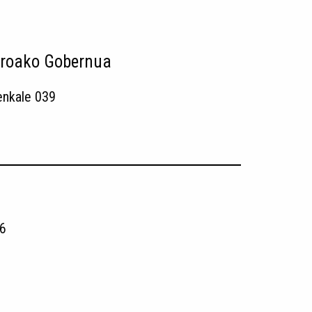
roako Gobernua
enkale 039
6