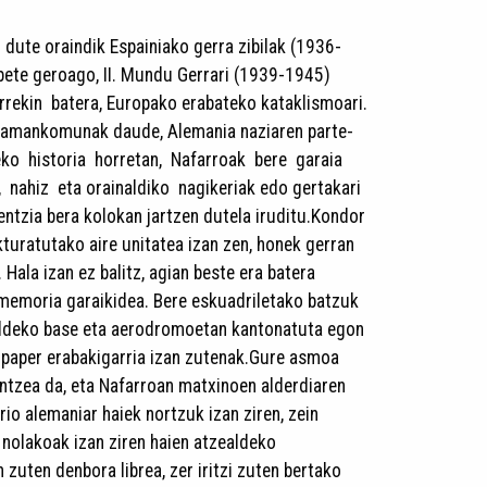
n dute oraindik Espainiako gerra zibilak (1936-
labete geroago, II. Mundu Gerrari (1939-1945)
rrekin batera, Europako erabateko kataklismoari.
 amankomunak daude, Alemania naziaren parte-
eko historia horretan, Nafarroak bere garaia
 nahiz eta orainaldiko nagikeriak edo gertakari
entzia bera kolokan jartzen dutela iruditu.Kondor
kturatutako aire unitatea izan zen, honek gerran
 Hala izan ez balitz, agian beste era batera
 memoria garaikidea. Bere eskuadriletako batzuk
ldeko base eta aerodromoetan kantonatuta egon
n paper erabakigarria izan zutenak.Gure asmoa
entzea da, eta Nafarroan matxinoen alderdiaren
rio alemaniar haiek nortzuk izan ziren, zein
 nolakoak izan ziren haien atzealdeko
 zuten denbora librea, zer iritzi zuten bertako