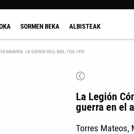
OKA
SORMEN BEKA
ALBISTEAK
EN NAVARRA : LA GUERRA EN EL AIRE, 1936-1939
La Legión Cón
guerra en el 
Torres Mateos, 