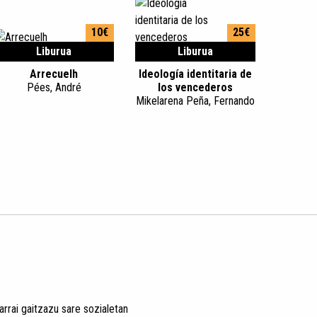
10€
25€
Liburua
Liburua
Arrecuelh
Ideología identitaria de
Pées, André
los vencederos
Mikelarena Peña, Fernando
arrai gaitzazu sare sozialetan