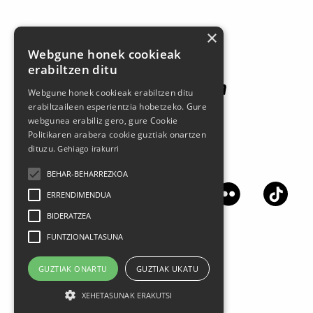
Patrocinadores
×
Webgune honek cookieak
erabiltzen ditu
Webgune honek cookieak erabiltzen ditu
erabiltzaileen esperientzia hobetzeko. Gure
webgunea erabiliz gero, gure Cookie
Politikaren arabera cookie guztiak onartzen
dituzu.
Gehiago irakurri
Síguenos en las redes sociales
BEHAR-BEHARREZKOA
ERRENDIMENDUA
BIDERATZEA
FUNTZIONALTASUNA
GUZTIAK ONARTU
GUZTIAK UKATU
XEHETASUNAK ERAKUTSI