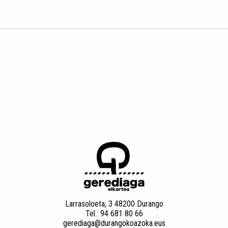
Larrasoloeta, 3 48200 Durango
Tel.: 94 681 80 66
gerediaga@durangokoazoka.eus