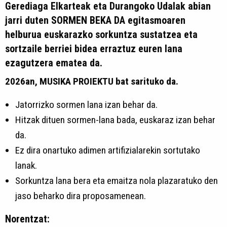
Gerediaga Elkarteak eta Durangoko Udalak abian
jarri duten SORMEN BEKA DA egitasmoaren
helburua euskarazko sorkuntza sustatzea eta
sortzaile berriei bidea erraztuz euren lana
ezagutzera ematea da
.
2026an, MUSIKA PROIEKTU bat sarituko da.
Jatorrizko sormen lana izan behar da.
Hitzak dituen sormen-lana bada, euskaraz izan behar
da.
Ez dira onartuko adimen artifizialarekin sortutako
lanak.
Sorkuntza lana bera eta emaitza nola plazaratuko den
jaso beharko dira proposamenean.
Norentzat
: