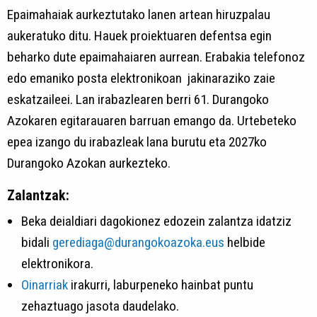
Epaimahaiak aurkeztutako lanen artean hiruzpalau
aukeratuko ditu. Hauek proiektuaren defentsa egin
beharko dute epaimahaiaren aurrean. Erabakia telefonoz
edo emaniko posta elektronikoan jakinaraziko zaie
eskatzaileei. Lan irabazlearen berri 61. Durangoko
Azokaren egitarauaren barruan emango da. Urtebeteko
epea izango du irabazleak lana burutu eta 2027ko
Durangoko Azokan aurkezteko.
Zalantzak:
Beka deialdiari dagokionez edozein zalantza idatziz
bidali
gerediaga@durangokoazoka.eus
helbide
elektronikora.
Oinarriak
irakurri, laburpeneko hainbat puntu
zehaztuago jasota daudelako.