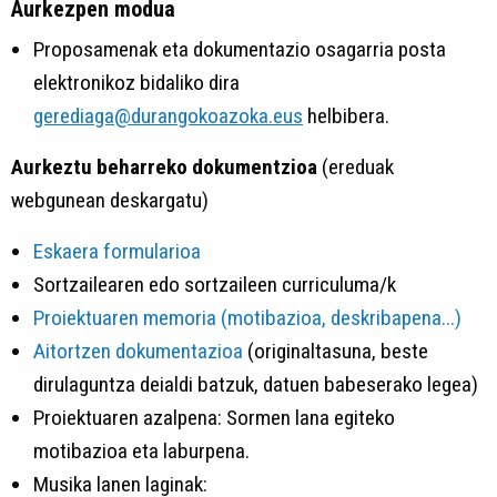
Aurkezpen modua
Proposamenak eta dokumentazio osagarria posta
elektronikoz bidaliko dira
gerediaga@durangokoazoka.eus
helbibera.
Aurkeztu beharreko dokumentzioa
(ereduak
webgunean deskargatu)
Eskaera formularioa
Sortzailearen edo sortzaileen curriculuma/k
Proiektuaren memoria (motibazioa, deskribapena...)
Aitortzen dokumentazioa
(originaltasuna, beste
dirulaguntza deialdi batzuk, datuen babeserako legea)
Proiektuaren azalpena: Sormen lana egiteko
motibazioa eta laburpena.
Musika lanen laginak: