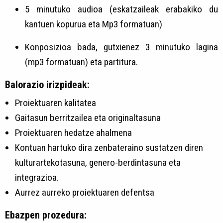
5 minutuko audioa (eskatzaileak erabakiko du
kantuen kopurua eta Mp3 formatuan)
Konposizioa bada, gutxienez 3 minutuko lagina
(mp3 formatuan) eta partitura.
Balorazio irizpideak:
Proiektuaren kalitatea
Gaitasun berritzailea eta originaltasuna
Proiektuaren hedatze ahalmena
Kontuan hartuko dira zenbateraino sustatzen diren
kulturartekotasuna, genero-berdintasuna eta
integrazioa.
Aurrez aurreko proiektuaren defentsa
Ebazpen prozedura: