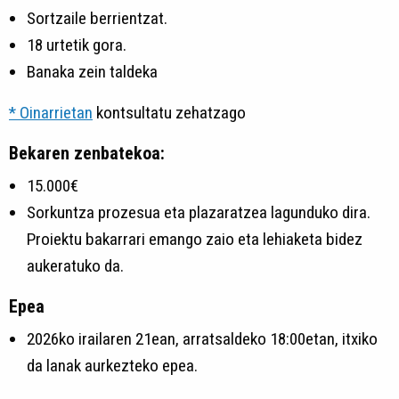
Sortzaile berrientzat.
18 urtetik gora.
Banaka zein taldeka
* Oinarrietan
kontsultatu zehatzago
Bekaren zenbatekoa:
15.000€
Sorkuntza prozesua eta plazaratzea lagunduko dira.
Proiektu bakarrari emango zaio eta lehiaketa bidez
aukeratuko da.
Epea
2026ko irailaren 21ean, arratsaldeko 18:00etan, itxiko
da lanak aurkezteko epea.