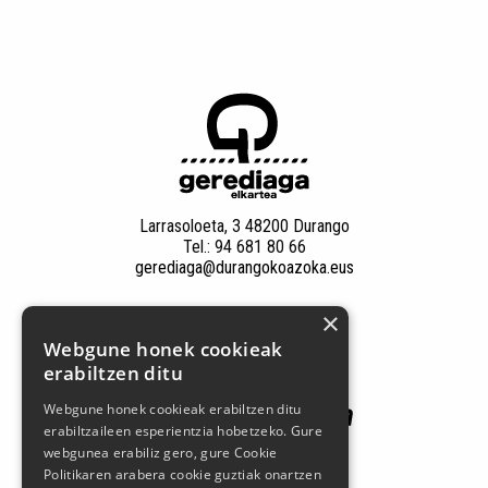
Larrasoloeta, 3 48200 Durango
Tel.: 94 681 80 66
gerediaga@durangokoazoka.eus
×
Patrocinadores
Webgune honek cookieak
erabiltzen ditu
Webgune honek cookieak erabiltzen ditu
erabiltzaileen esperientzia hobetzeko. Gure
webgunea erabiliz gero, gure Cookie
Politikaren arabera cookie guztiak onartzen