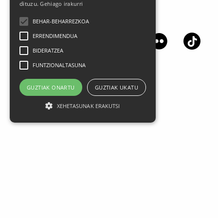
dituzu.
Gehiago irakurri
Síguenos en las redes sociales
BEHAR-BEHARREZKOA
ERRENDIMENDUA
BIDERATZEA
FUNTZIONALTASUNA
GUZTIAK ONARTU
GUZTIAK UKATU
XEHETASUNAK ERAKUTSI
Aviso legal
Datos Personales