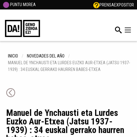
PUNTU MOREA
PRENSA
EXPOSITOR
INICIO
NOVEDADES DEL AÑO
MANUEL DE YNCHAUSTI ETA LURDES EUZKO AUR-ETXEA (JATSU 1937-
1939) : 34 EUSKAL GERRAKO HAURREN BABES-ETXEA
Manuel de Ynchausti eta Lurdes
Euzko Aur-Etxea (Jatsu 1937-
1939) : 34 euskal gerrako haurren