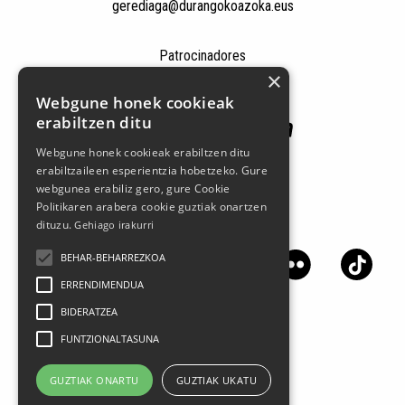
gerediaga@durangokoazoka.eus
Patrocinadores
×
Webgune honek cookieak
erabiltzen ditu
Webgune honek cookieak erabiltzen ditu
erabiltzaileen esperientzia hobetzeko. Gure
webgunea erabiliz gero, gure Cookie
Politikaren arabera cookie guztiak onartzen
Síguenos en las redes sociales
dituzu.
Gehiago irakurri
BEHAR-BEHARREZKOA
ERRENDIMENDUA
BIDERATZEA
FUNTZIONALTASUNA
GUZTIAK ONARTU
GUZTIAK UKATU