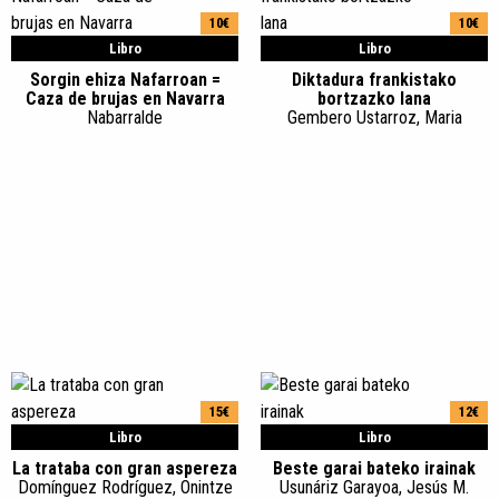
10€
10€
Libro
Libro
Sorgin ehiza Nafarroan =
Diktadura frankistako
Caza de brujas en Navarra
bortzazko lana
Nabarralde
Gembero Ustarroz, Maria
15€
12€
Libro
Libro
La trataba con gran aspereza
Beste garai bateko irainak
Domínguez Rodríguez, Onintze
Usunáriz Garayoa, Jesús M.