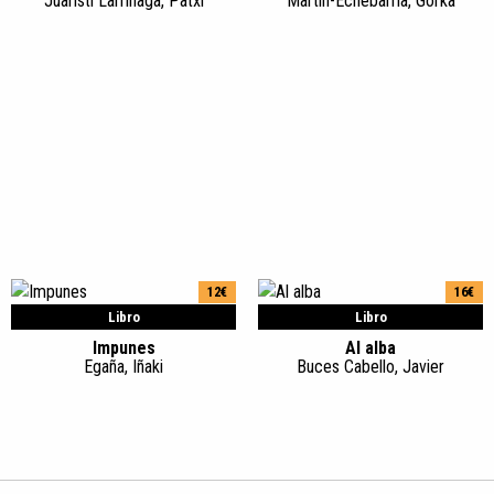
Juaristi Larrinaga, Patxi
Martín-Echebarria, Gorka
12€
16€
Libro
Libro
Impunes
Al alba
Egaña, Iñaki
Buces Cabello, Javier