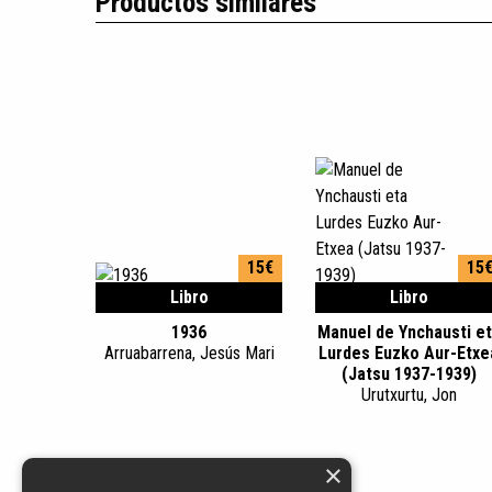
Productos similares
15€
15
Libro
Libro
1936
Manuel de Ynchausti e
Arruabarrena, Jesús Mari
Lurdes Euzko Aur-Etxe
(Jatsu 1937-1939)
Urutxurtu, Jon
×