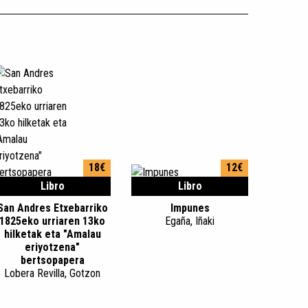
18€
12€
Libro
Libro
San Andres Etxebarriko
Impunes
1825eko urriaren 13ko
Egaña, Iñaki
hilketak eta "Amalau
eriyotzena"
bertsopapera
Lobera Revilla, Gotzon