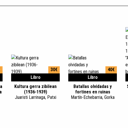
€
30€
40€
Libro
Libro
ta
Kultura gerra zibilean
Batallas olvidadas y
a
(1936-1939)
fortines en ruinas
Juaristi Larrinaga, Patxi
Martín-Echebarria, Gorka