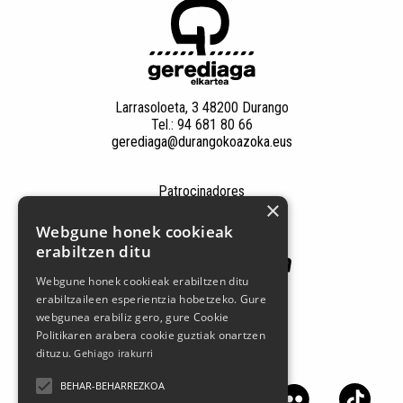
Larrasoloeta, 3 48200 Durango
Tel.: 94 681 80 66
gerediaga@durangokoazoka.eus
Patrocinadores
×
Webgune honek cookieak
erabiltzen ditu
Webgune honek cookieak erabiltzen ditu
erabiltzaileen esperientzia hobetzeko. Gure
webgunea erabiliz gero, gure Cookie
Politikaren arabera cookie guztiak onartzen
dituzu.
Gehiago irakurri
Síguenos en las redes sociales
BEHAR-BEHARREZKOA