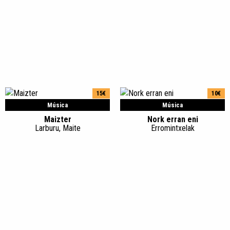
15€
10€
Música
Música
Maizter
Nork erran eni
Larburu, Maite
Erromintxelak