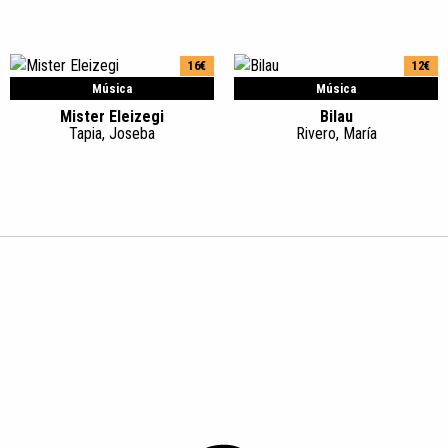
16€
12€
Música
Música
Mister Eleizegi
Bilau
Tapia, Joseba
Rivero, María