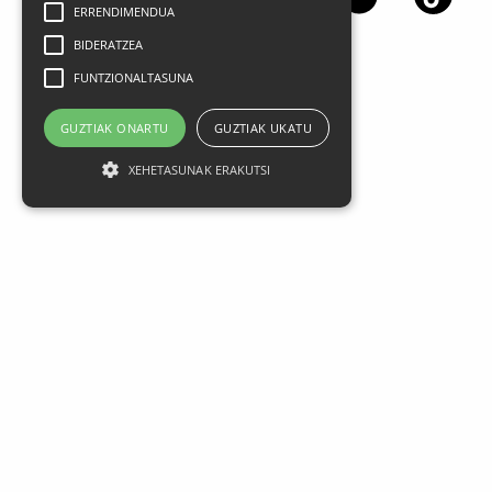
ERRENDIMENDUA
BIDERATZEA
FUNTZIONALTASUNA
GUZTIAK ONARTU
GUZTIAK UKATU
XEHETASUNAK ERAKUTSI
Aviso legal
Datos Personales
Política de privacidad
Condiciones generales de contratación
Política de cookies
FAQ