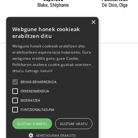
Blake, Stéphanie
De Dios, Olga
×
Webgune honek cookieak
erabiltzen ditu
Webgune honek cookieak erabiltzen ditu
erabiltzaileen esperientzia hobetzeko. Gure
webgunea erabiliz gero, gure Cookie
Politikaren arabera cookie guztiak onartzen
dituzu.
Gehiago irakurri
BEHAR-BEHARREZKOA
ERRENDIMENDUA
BIDERATZEA
Larrasoloeta, 3 48200 Durango
FUNTZIONALTASUNA
Tel.: 94 681 80 66
gerediaga@durangokoazoka.eus
GUZTIAK ONARTU
GUZTIAK UKATU
XEHETASUNAK ERAKUTSI