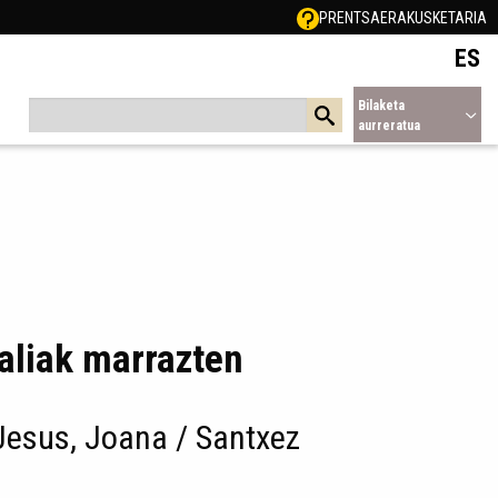
PRENTSA
ERAKUSKETARIA
ES
Bilaketa
aurreratua
aliak marrazten
Jesus, Joana / Santxez