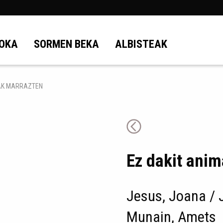
OKA
SORMEN BEKA
ALBISTEAK
IAK MARRAZTEN
Ez dakit anim
Jesus, Joana / 
Munain, Amets