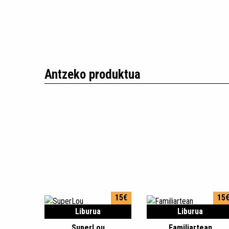
Antzeko produktua
15€
15
Liburua
Liburua
SuperLou
Familiartean