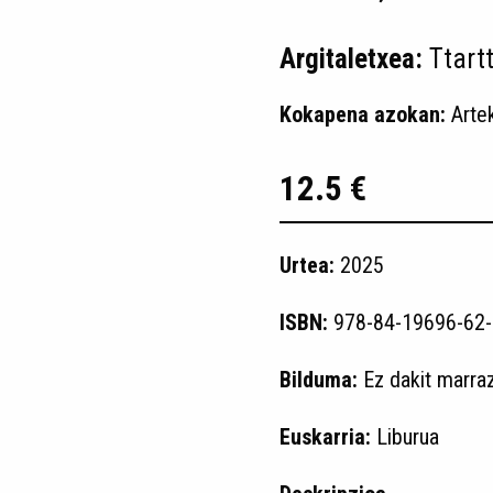
Argitaletxea:
Ttart
Kokapena azokan:
Arte
12.5 €
Urtea:
2025
ISBN:
978-84-19696-62-
Bilduma:
Ez dakit marra
Euskarria:
Liburua