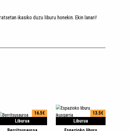
atsetan ikasiko duzu liburu honekin. Ekin lanari!
16.5€
13.5€
Liburua
Liburua
Berritsusauroa
Espazioko liburu