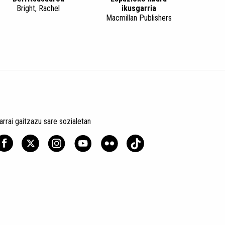
Bright, Rachel
ikusgarria
Macmillan Publishers
arrai gaitzazu sare sozialetan