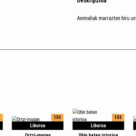
Deskripzioa
Animaliak marrazten hiru urr
€
15€
15€
Liburua
Liburua
Ortzi-mugan
Uhin baten istorioa