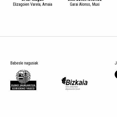
Elizagoien Varela, Amaia
Garai Alonso, Muxi
Babesle nagusiak
J