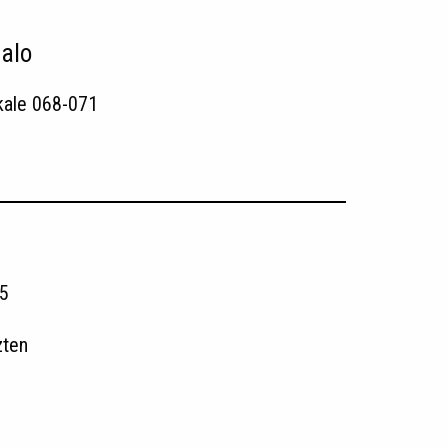
talo
kale 068-071
5
zten