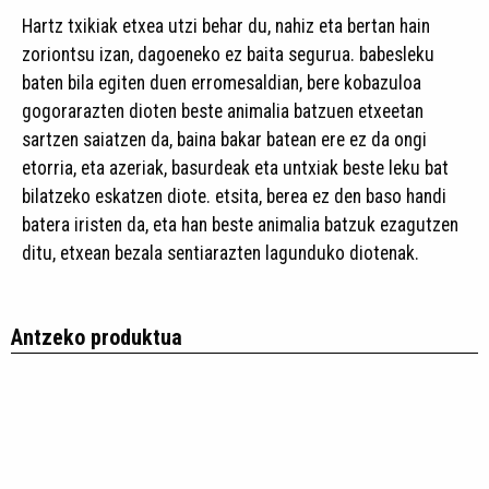
Hartz txikiak etxea utzi behar du, nahiz eta bertan hain
zoriontsu izan, dagoeneko ez baita segurua. babesleku
baten bila egiten duen erromesaldian, bere kobazuloa
gogorarazten dioten beste animalia batzuen etxeetan
sartzen saiatzen da, baina bakar batean ere ez da ongi
etorria, eta azeriak, basurdeak eta untxiak beste leku bat
bilatzeko eskatzen diote. etsita, berea ez den baso handi
batera iristen da, eta han beste animalia batzuk ezagutzen
ditu, etxean bezala sentiarazten lagunduko diotenak.
Antzeko produktua