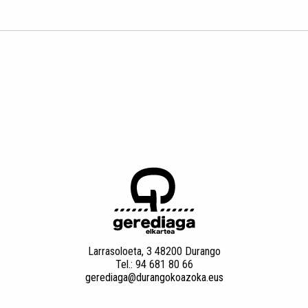
Larrasoloeta, 3 48200 Durango
Tel.: 94 681 80 66
gerediaga@durangokoazoka.eus