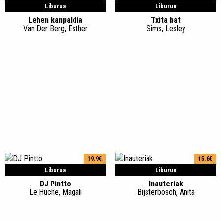
Liburua
Liburua
Lehen kanpaldia
Txita bat
Van Der Berg, Esther
Sims, Lesley
19.9€
15.6€
Liburua
Liburua
DJ Pintto
Inauteriak
Le Huche, Magali
Bijsterbosch, Anita