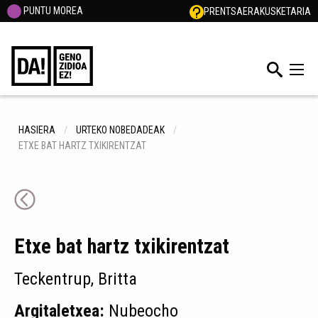
PUNTU MOREA
PRENTSA
ERAKUSKETARIA
HASIERA
URTEKO NOBEDADEAK
ETXE BAT HARTZ TXIKIRENTZAT
Etxe bat hartz txikirentzat
Teckentrup, Britta
Argitaletxea:
Nubeocho