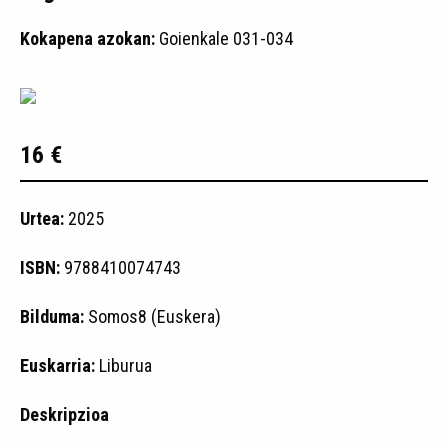
Kokapena azokan:
Goienkale 031-034
16 €
Urtea:
2025
ISBN:
9788410074743
Bilduma:
Somos8 (Euskera)
Euskarria:
Liburua
Deskripzioa