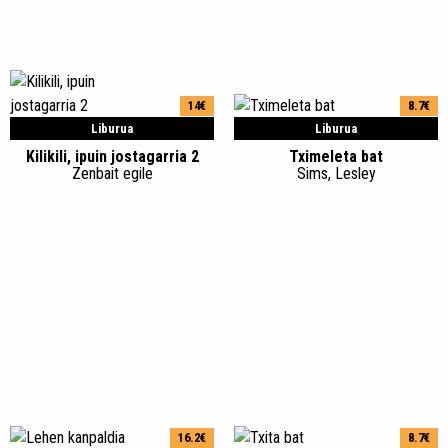
14€
8.7€
Liburua
Liburua
Kilikili, ipuin jostagarria 2
Tximeleta bat
Zenbait egile
Sims, Lesley
16.2€
8.7€