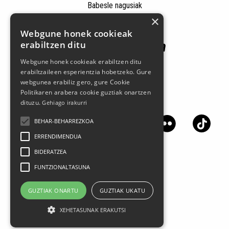
Babesle nagusiak
×
Webgune honek cookieak
erabiltzen ditu
Webgune honek cookieak erabiltzen ditu
erabiltzaileen esperientzia hobetzeko. Gure
webgunea erabiliz gero, gure Cookie
Politikaren arabera cookie guztiak onartzen
Jarrai gaitzazu sare sozialetan
dituzu.
Gehiago irakurri
BEHAR-BEHARREZKOA
ERRENDIMENDUA
BIDERATZEA
FUNTZIONALTASUNA
GUZTIAK ONARTU
GUZTIAK UKATU
XEHETASUNAK ERAKUTSI