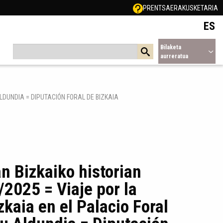
PRENTSA
ERAKUSKETARIA
ES
Bilaketa
aurreratua
ALDUNDIA = DIPUTACIÓN FORAL DE BIZKAIA
n Bizkaiko historian
2025 = Viaje por la
zkaia en el Palacio Foral