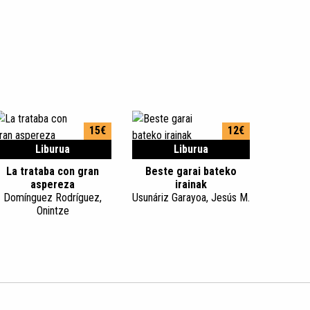
15€
12€
Liburua
Liburua
La trataba con gran
Beste garai bateko
aspereza
irainak
Domínguez Rodríguez,
Usunáriz Garayoa, Jesús M.
Onintze