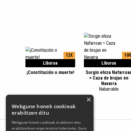
12€
10
Liburua
Liburua
¡Constitución o muerte!
Sorgin ehiza Nafarroa
= Caza de brujas en
Navarra
Nabarralde
×
Webgune honek cookieak
erabiltzen ditu
Webgune honek cookieak erabiltzen ditu
erabiltzaileen esperientzia hobetzeko. Gure