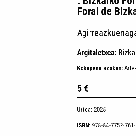
: Bizkaiko Fo
Foral de Bizk
Agirreazkuenaga
Argitaletxea:
Bizka
Kokapena azokan:
Arte
5 €
Urtea:
2025
ISBN:
978-84-7752-761-