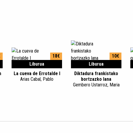
€
18€
10€
Liburua
Liburua
n
La cueva de Errotalde I
Diktadura frankistako
Arias Cabal, Pablo
bortzazko lana
Gembero Ustarroz, Maria