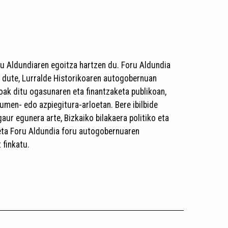
u Aldundiaren egoitza hartzen du. Foru Aldundia
 dute, Lurralde Historikoaren autogobernuan
oak ditu ogasunaren eta finantzaketa publikoan,
urumen- edo azpiegitura-arloetan. Bere ibilbide
gaur egunera arte, Bizkaiko bilakaera politiko eta
 eta Foru Aldundia foru autogobernuaren
 finkatu.