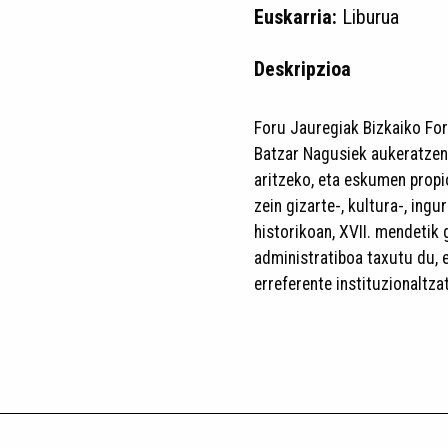
Euskarria:
Liburua
Deskripzioa
Foru Jauregiak Bizkaiko For
Batzar Nagusiek aukeratzen
aritzeko, eta eskumen propi
zein gizarte-, kultura-, ing
historikoan, XVII. mendetik 
administratiboa taxutu du,
erreferente instituzionaltzat