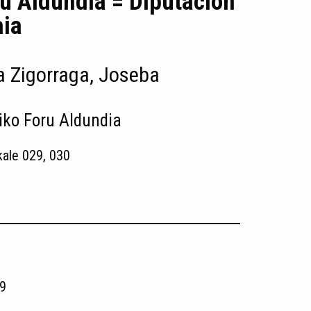
ru Aldundia = Diputación
aia
 Zigorraga, Joseba
iko Foru Aldundia
kale 029, 030
9