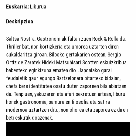
Euskarria:
Liburua
Deskripzioa
Saltsa Nostra. Gastronomiak faltan zuen Rock & Rolla da.
Thriller bat, non bortizkeria eta umorea uztarten diren
sukaldaritza giroan. Bilboko gertakarien ostean, Sergio
Ortiz de Zaratek Hideki Matsuhisari Scotten eskuizkribua
babesteko eginkizuna ematen dio. Japoniako garai
feudaletik gaur egungo Bartzelonara bitarteko bidaian,
chefa bere identitatea osatu duten zaporeen bila abiatzen
da. Tenpluen, yakuzaren eta afari sekretuen artean, liburu
honek gastronomia, samuraien filosofia eta satira
modernoa uztartzen ditu, non ohorea eta zaporea ez diren
beti eskutik doazenak.