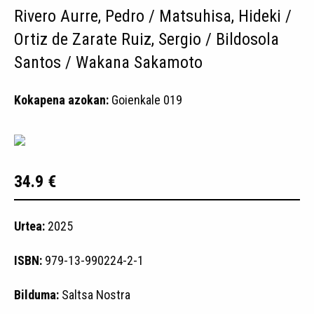
Rivero Aurre, Pedro / Matsuhisa, Hideki /
Ortiz de Zarate Ruiz, Sergio / Bildosola
Santos / Wakana Sakamoto
Kokapena azokan:
Goienkale 019
34.9 €
Urtea:
2025
ISBN:
979-13-990224-2-1
Bilduma:
Saltsa Nostra