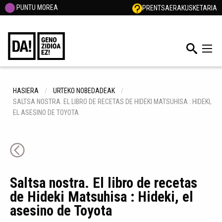
PUNTU MOREA
PRENTSA
ERAKUSKETARIA
HASIERA
URTEKO NOBEDADEAK
SALTSA NOSTRA. EL LIBRO DE RECETAS DE HIDEKI MATSUHISA : HIDEKI,
EL ASESINO DE TOYOTA
Saltsa nostra. El libro de recetas
de Hideki Matsuhisa : Hideki, el
asesino de Toyota