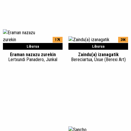
17€
20€
Liburua
Liburua
Eraman nazazu zurekin
Zaindu(a) izanagatik
Lertxundi Panadero, Junkal
Bereciartua, Uxue (Berexi Art)