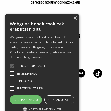
gerediaga@durangokoazoka.eus
Babesle nagusiak
×
Webgune honek cookieak
erabiltzen ditu
Webgune honek cookieak erabiltzen ditu
erabiltzaileen esperientzia hobetzeko. Gure
webgunea erabiliz gero, gure Cookie
Politikaren arabera cookie guztiak onartzen
dituzu.
Gehiago irakurri
Jarrai gaitzazu sare sozialetan
BEHAR-BEHARREZKOA
ERRENDIMENDUA
BIDERATZEA
FUNTZIONALTASUNA
GUZTIAK ONARTU
GUZTIAK UKATU
XEHETASUNAK ERAKUTSI