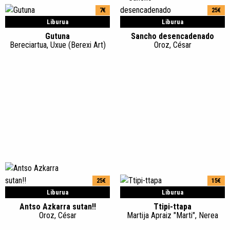
7€
25€
Liburua
Liburua
Gutuna
Sancho desencadenado
Bereciartua, Uxue (Berexi Art)
Oroz, César
25€
15€
Liburua
Liburua
Antso Azkarra sutan!!
Ttipi-ttapa
Oroz, César
Martija Apraiz "Marti", Nerea