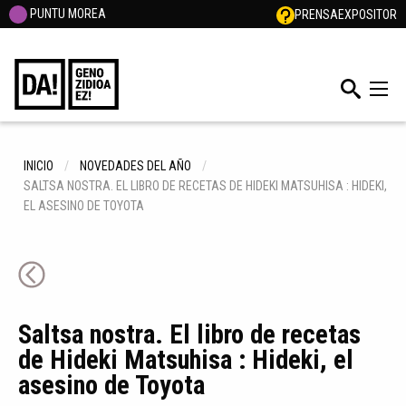
PUNTU MOREA
PRENSA
EXPOSITOR
INICIO
NOVEDADES DEL AÑO
SALTSA NOSTRA. EL LIBRO DE RECETAS DE HIDEKI MATSUHISA : HIDEKI,
EL ASESINO DE TOYOTA
Saltsa nostra. El libro de recetas
de Hideki Matsuhisa : Hideki, el
asesino de Toyota