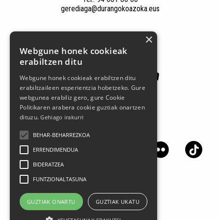
gerediaga@durangokoazoka.eus
Patrocinadores
×
Webgune honek cookieak
erabiltzen ditu
Webgune honek cookieak erabiltzen ditu
erabiltzaileen esperientzia hobetzeko. Gure
webgunea erabiliz gero, gure Cookie
Politikaren arabera cookie guztiak onartzen
dituzu.
Gehiago irakurri
Síguenos en las redes sociales
BEHAR-BEHARREZKOA
ERRENDIMENDUA
BIDERATZEA
FUNTZIONALTASUNA
GUZTIAK ONARTU
GUZTIAK UKATU