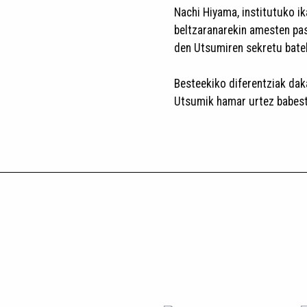
Nachi Hiyama, institutuko ik
beltzaranarekin amesten pas
den Utsumiren sekretu batek
Besteekiko diferentziak dak
Utsumik hamar urtez babestu