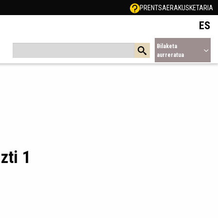
PRENTSA
ERAKUSKETARIA
ES
Bilaketa
aurreratua
zti 1