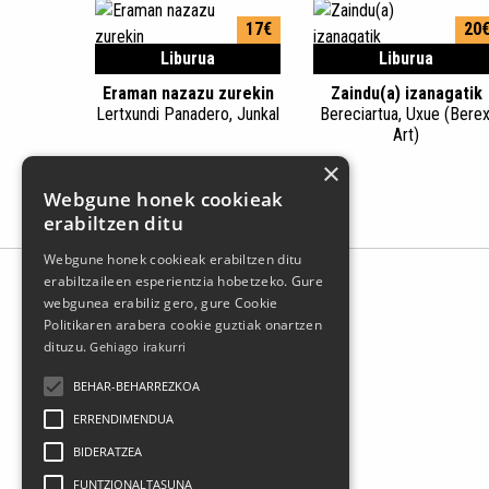
17€
20
Liburua
Liburua
Eraman nazazu zurekin
Zaindu(a) izanagatik
Lertxundi Panadero, Junkal
Bereciartua, Uxue (Berex
Art)
×
Webgune honek cookieak
erabiltzen ditu
Webgune honek cookieak erabiltzen ditu
erabiltzaileen esperientzia hobetzeko. Gure
webgunea erabiliz gero, gure Cookie
Politikaren arabera cookie guztiak onartzen
dituzu.
Gehiago irakurri
BEHAR-BEHARREZKOA
ERRENDIMENDUA
BIDERATZEA
FUNTZIONALTASUNA
Larrasoloeta, 3 48200 Durango