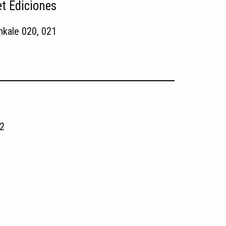
et Ediciones
nkale 020, 021
2