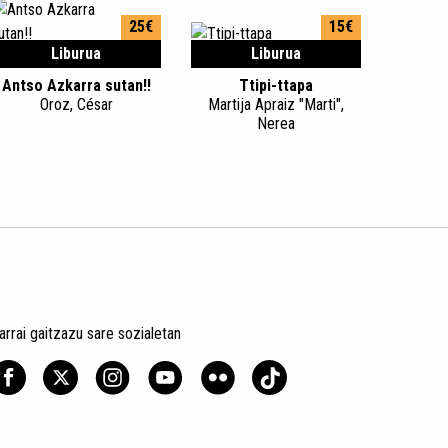
25€
15€
Liburua
Liburua
Antso Azkarra sutan!!
Ttipi-ttapa
Oroz, César
Martija Apraiz "Marti",
Nerea
arrai gaitzazu sare sozialetan