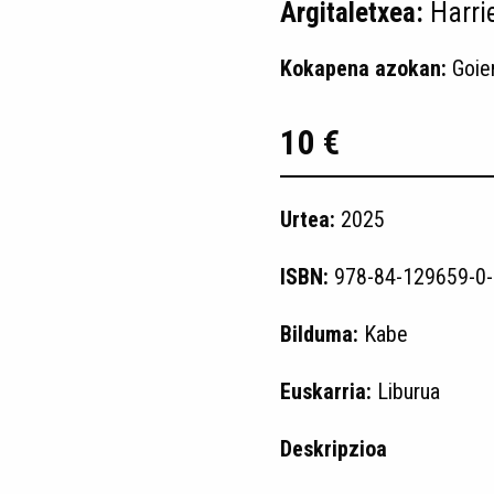
Argitaletxea:
Harri
Kokapena azokan:
Goie
10 €
Urtea:
2025
ISBN:
978-84-129659-0-
Bilduma:
Kabe
Euskarria:
Liburua
Deskripzioa