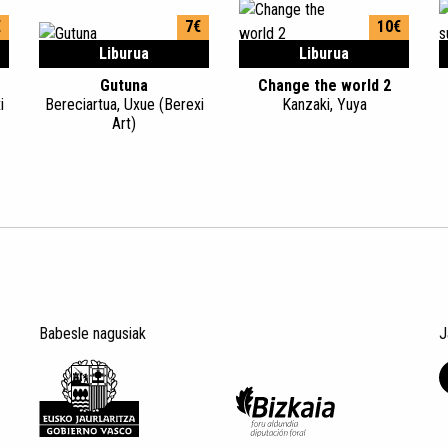
€
7€
10€
Liburua
Liburua
Gutuna
Change the world 2
i
Bereciartua, Uxue (Berexi
Kanzaki, Yuya
Art)
Babesle nagusiak
J