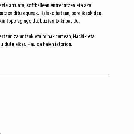
asle arrunta, softballean entrenatzen eta azal
atzen ditu egunak. Halako batean, bere ikaskidea
in topo egingo du: buztan txiki bat du.
artzan zalantzak eta minak tartean, Nachik eta
 dute elkar. Hau da haien istorioa.