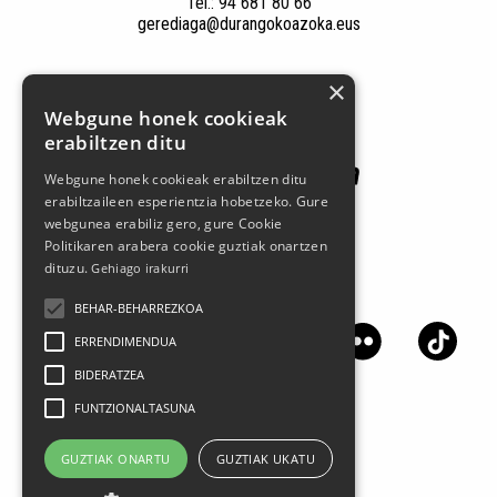
Tel.: 94 681 80 66
gerediaga@durangokoazoka.eus
Babesle nagusiak
×
Webgune honek cookieak
erabiltzen ditu
Webgune honek cookieak erabiltzen ditu
erabiltzaileen esperientzia hobetzeko. Gure
webgunea erabiliz gero, gure Cookie
Politikaren arabera cookie guztiak onartzen
dituzu.
Gehiago irakurri
Jarrai gaitzazu sare sozialetan
BEHAR-BEHARREZKOA
ERRENDIMENDUA
BIDERATZEA
FUNTZIONALTASUNA
GUZTIAK ONARTU
GUZTIAK UKATU