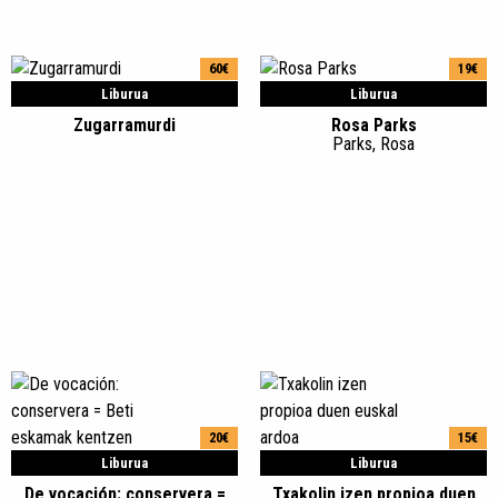
60€
19€
Liburua
Liburua
Zugarramurdi
Rosa Parks
Parks, Rosa
20€
15€
Liburua
Liburua
De vocación: conservera =
Txakolin izen propioa duen