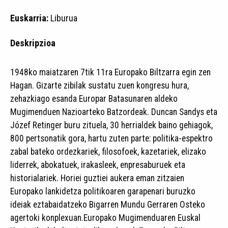
Euskarria:
Liburua
Deskripzioa
1948ko maiatzaren 7tik 11ra Europako Biltzarra egin zen
Hagan. Gizarte zibilak sustatu zuen kongresu hura,
zehazkiago esanda Europar Batasunaren aldeko
Mugimenduen Nazioarteko Batzordeak. Duncan Sandys eta
Józef Retinger buru zituela, 30 herrialdek baino gehiagok,
800 pertsonatik gora, hartu zuten parte: politika-espektro
zabal bateko ordezkariek, filosofoek, kazetariek, elizako
liderrek, abokatuek, irakasleek, enpresaburuek eta
historialariek. Horiei guztiei aukera eman zitzaien
Europako lankidetza politikoaren garapenari buruzko
ideiak eztabaidatzeko Bigarren Mundu Gerraren Osteko
agertoki konplexuan.Europako Mugimenduaren Euskal