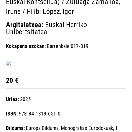
Euskal Kontseilua) / Zuluaga Zamalloa,
Irune / Filibi López, Igor
Argitaletxea:
Euskal Herriko
Unibertsitatea
Kokapena azokan:
Barrenkale 017-019
20 €
Urtea:
2025
ISBN:
978-84-1319-651-0
Bilduma:
Europa Bilduma. Monografias Eurodokuak, 1