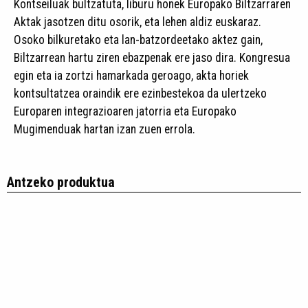
Kontseiluak bultzatuta, liburu honek Europako Biltzarraren
Aktak jasotzen ditu osorik, eta lehen aldiz euskaraz.
Osoko bilkuretako eta lan-batzordeetako aktez gain,
Biltzarrean hartu ziren ebazpenak ere jaso dira. Kongresua
egin eta ia zortzi hamarkada geroago, akta horiek
kontsultatzea oraindik ere ezinbestekoa da ulertzeko
Europaren integrazioaren jatorria eta Europako
Mugimenduak hartan izan zuen errola.
Antzeko produktua