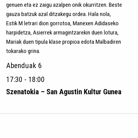
genuen eta ez zaigu azalpen onik okurritzen. Beste
gauza batzuk azal ditzakegu ordea. Hala nola,
Estik M letrari dion gorrotoa, Manexen Adidaseko
harpidetza, Asierrek armagintzarekin duen lotura,
Mariak duen tipula klase propioa edota Malbadiren
tokarako grina.
Abenduak 6
17:30 - 18:00
Szenatokia – San Agustin Kultur Gunea