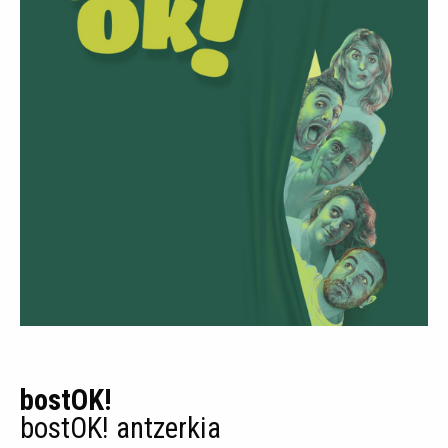
bostOK!
bostOK! antzerkia