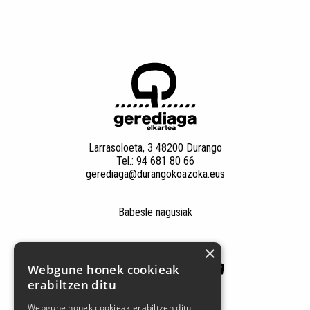
Larrasoloeta, 3 48200 Durango
Tel.: 94 681 80 66
gerediaga@durangokoazoka.eus
Babesle nagusiak
×
Webgune honek cookieak
erabiltzen ditu
Webgune honek cookieak erabiltzen ditu