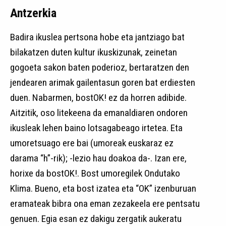
Antzerkia
Badira ikuslea pertsona hobe eta jantziago bat
bilakatzen duten kultur ikuskizunak, zeinetan
gogoeta sakon baten poderioz, bertaratzen den
jendearen arimak gailentasun goren bat erdiesten
duen. Nabarmen, bostOK! ez da horren adibide.
Aitzitik, oso litekeena da emanaldiaren ondoren
ikusleak lehen baino lotsagabeago irtetea. Eta
umoretsuago ere bai (umoreak euskaraz ez
darama “h”-rik); -lezio hau doakoa da-. Izan ere,
horixe da bostOK!. Bost umoregilek Ondutako
Klima. Bueno, eta bost izatea eta “OK” izenburuan
eramateak bibra ona eman zezakeela ere pentsatu
genuen. Egia esan ez dakigu zergatik aukeratu