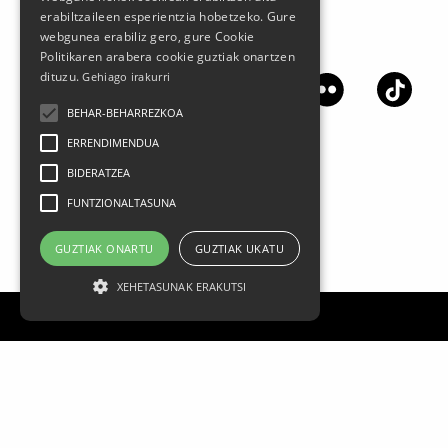
erabiltzaileen esperientzia hobetzeko. Gure
webgunea erabiliz gero, gure Cookie
Jarrai gaitzazu sare sozialetan
Politikaren arabera cookie guztiak onartzen
dituzu.
Gehiago irakurri
BEHAR-BEHARREZKOA
ERRENDIMENDUA
BIDERATZEA
FUNTZIONALTASUNA
GUZTIAK ONARTU
GUZTIAK UKATU
XEHETASUNAK ERAKUTSI
Lege oharra
Datu Pertsonalak
Pribatasun politika
Kontratazio Baldintza Orokorrak