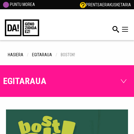
PUNTU MOREA
PRENTSA
ERAKUSKETARIA
HASIERA
EGITARAUA
BOSTOK!
EGITARAUA