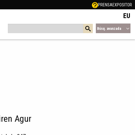
PRENSA
EXPOSITOR
EU
Búsq. avanzada
iren Agur