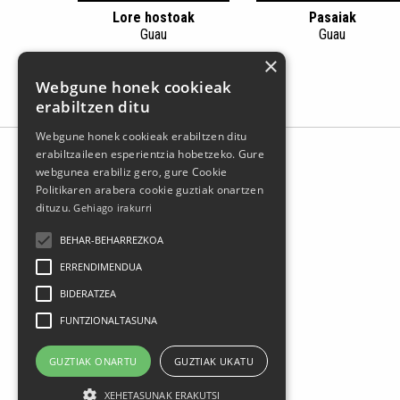
Lore hostoak
Pasaiak
Guau
Guau
×
Webgune honek cookieak
erabiltzen ditu
Webgune honek cookieak erabiltzen ditu
erabiltzaileen esperientzia hobetzeko. Gure
webgunea erabiliz gero, gure Cookie
Politikaren arabera cookie guztiak onartzen
dituzu.
Gehiago irakurri
BEHAR-BEHARREZKOA
ERRENDIMENDUA
BIDERATZEA
Larrasoloeta, 3 48200 Durango
FUNTZIONALTASUNA
Tel.: 94 681 80 66
gerediaga@durangokoazoka.eus
GUZTIAK ONARTU
GUZTIAK UKATU
XEHETASUNAK ERAKUTSI