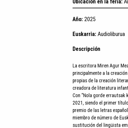
Ubicación en la feria:
A
Año:
2025
Euskarria:
Audioliburua
Descripción
La escritora Miren Agur Mea
principalmente a la creación
propias de la creación lite
creadora de literatura infant
Con “Nola gorde errautsak k
2021, siendo el primer títul
premio de las letras españo
miembro de número de Euska
sustitución del lingüista emé