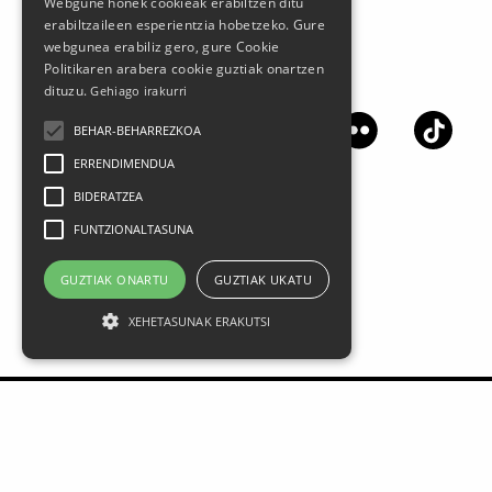
Webgune honek cookieak erabiltzen ditu
erabiltzaileen esperientzia hobetzeko. Gure
webgunea erabiliz gero, gure Cookie
Politikaren arabera cookie guztiak onartzen
Síguenos en las redes sociales
dituzu.
Gehiago irakurri
BEHAR-BEHARREZKOA
ERRENDIMENDUA
BIDERATZEA
FUNTZIONALTASUNA
GUZTIAK ONARTU
GUZTIAK UKATU
XEHETASUNAK ERAKUTSI
Aviso legal
Datos Personales