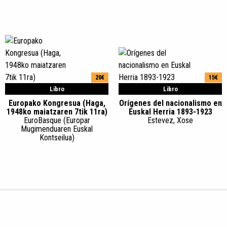
20€
15€
Libro
Libro
Europako Kongresua (Haga,
Orígenes del nacionalismo en
1948ko maiatzaren 7tik 11ra)
Euskal Herria 1893-1923
EuroBasque (Europar
Estevez, Xose
Mugimenduaren Euskal
Kontseilua)