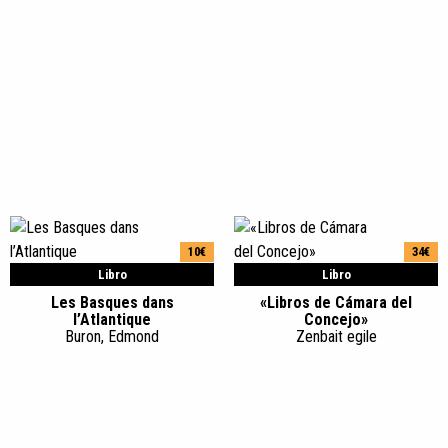
10€
34€
Libro
Libro
Les Basques dans
«Libros de Cámara del
l’Atlantique
Concejo»
Buron, Edmond
Zenbait egile