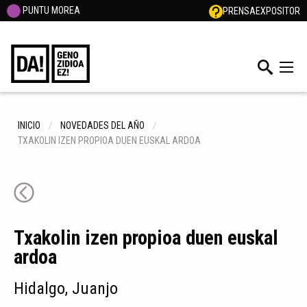
PUNTU MOREA
PRENSA
EXPOSITOR
INICIO
NOVEDADES DEL AÑO
TXAKOLIN IZEN PROPIOA DUEN EUSKAL ARDOA
Txakolin izen propioa duen euskal
ardoa
Hidalgo, Juanjo