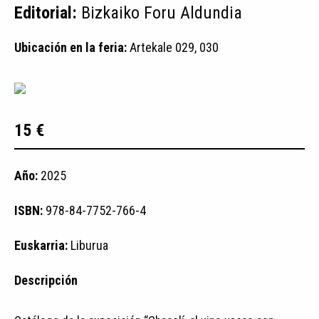
Editorial:
Bizkaiko Foru Aldundia
Ubicación en la feria:
Artekale 029, 030
15 €
Año:
2025
ISBN:
978-84-7752-766-4
Euskarria:
Liburua
Descripción