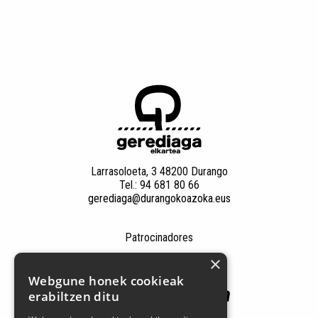
Larrasoloeta, 3 48200 Durango
Tel.: 94 681 80 66
gerediaga@durangokoazoka.eus
Patrocinadores
×
Webgune honek cookieak
erabiltzen ditu