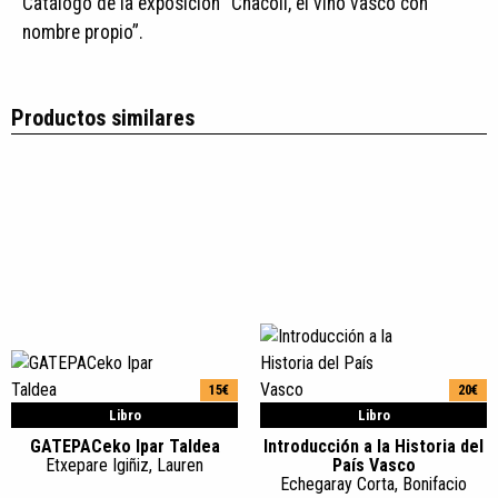
Catálogo de la exposición “Chacolí, el vino vasco con
nombre propio”.
Productos similares
15€
20€
Libro
Libro
GATEPACeko Ipar Taldea
Introducción a la Historia del
Etxepare Igiñiz, Lauren
País Vasco
Echegaray Corta, Bonifacio