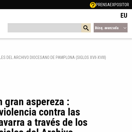
PRENSA
EXPOSITOR
EU
Búsq. avanzada
S DEL ARCHIVO DIOCESANO DE PAMPLONA (SIGLOS XVII-XVIII)
n gran aspereza :
violencia contra las
varra a través de los