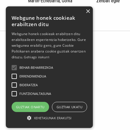
Martín-Echebarria, Gorka
Zenbait egile
×
Webgune honek cookieak
erabiltzen ditu
Webgune honek cookieak erabiltzen ditu
erabiltzaileen esperientzia hobetzeko. Gure
webgunea erabiliz gero, gure Cookie
Politikaren arabera cookie guztiak onartzen
dituzu.
Gehiago irakurri
BEHAR-BEHARREZKOA
ERRENDIMENDUA
BIDERATZEA
FUNTZIONALTASUNA
Larrasoloeta, 3 48200 Durango
Tel.: 94 681 80 66
GUZTIAK ONARTU
GUZTIAK UKATU
gerediaga@durangokoazoka.eus
XEHETASUNAK ERAKUTSI