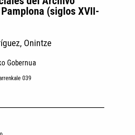
ciales del Archivo
 Pamplona (siglos XVII-
íguez, Onintze
ko Gobernua
arrenkale 039