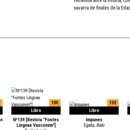
femenina ante la misma, con
navarra de finales de la Ed
€
10€
12€
Libro
Libro
en
Nº139 [Revista "Fontes
Impunes
Lingvae Vasconvm"]
Egaña, Iñaki