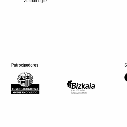
Zenbait egile
Patrocinadores
S