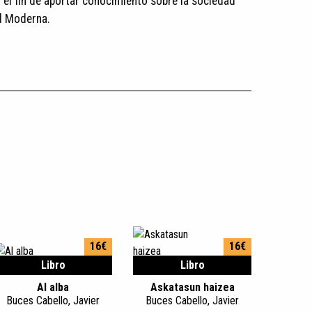
 el fin de aportar conocimiento sobre la sociedad
ad Moderna.
16€
16€
Libro
Libro
Al alba
Askatasun haizea
Buces Cabello, Javier
Buces Cabello, Javier