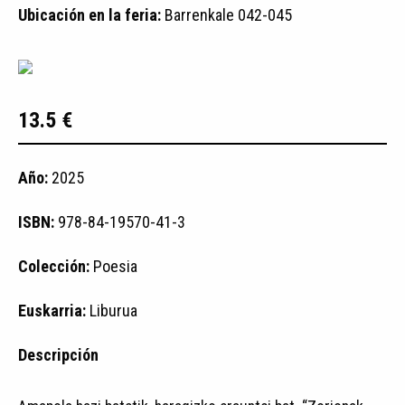
Ubicación en la feria:
Barrenkale 042-045
13.5 €
Año:
2025
ISBN:
978-84-19570-41-3
Colección:
Poesia
Euskarria:
Liburua
Descripción