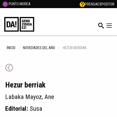
PUNTU MOREA
PRENSA
EXPOSITOR
INICIO
NOVEDADES DEL AÑO
HEZUR BERRIAK
Hezur berriak
Labaka Mayoz, Ane
Editorial:
Susa