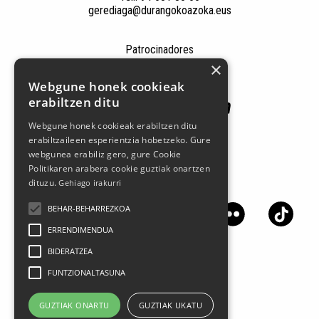
gerediaga@durangokoazoka.eus
Patrocinadores
×
Webgune honek cookieak
erabiltzen ditu
Webgune honek cookieak erabiltzen ditu
erabiltzaileen esperientzia hobetzeko. Gure
webgunea erabiliz gero, gure Cookie
Politikaren arabera cookie guztiak onartzen
Síguenos en las redes sociales
dituzu.
Gehiago irakurri
BEHAR-BEHARREZKOA
ERRENDIMENDUA
BIDERATZEA
FUNTZIONALTASUNA
GUZTIAK ONARTU
GUZTIAK UKATU