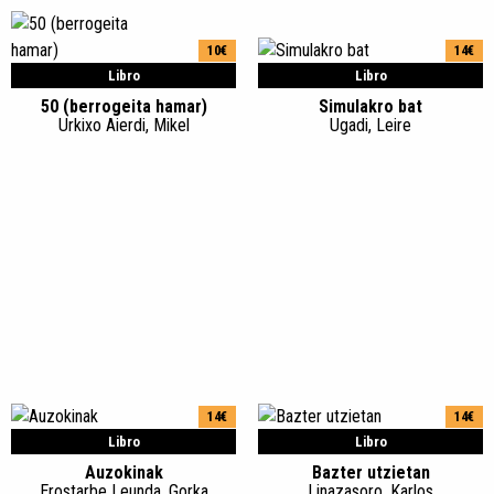
10€
14€
Libro
Libro
50 (berrogeita hamar)
Simulakro bat
Urkixo Aierdi, Mikel
Ugadi, Leire
14€
14€
Libro
Libro
Auzokinak
Bazter utzietan
Erostarbe Leunda, Gorka
Linazasoro, Karlos