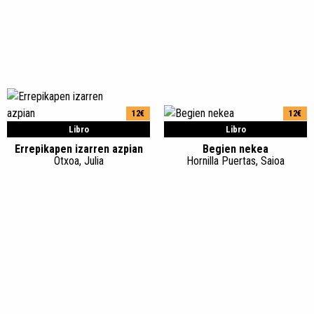
12€
12€
Libro
Libro
Errepikapen izarren azpian
Begien nekea
Otxoa, Julia
Hornilla Puertas, Saioa