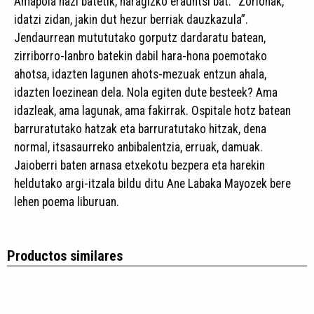
Amapola hazi batetik, haragizko erauntsi bat. “Zorionak,
idatzi zidan, jakin dut hezur berriak dauzkazula”.
Jendaurrean mutututako gorputz dardaratu batean,
zirriborro-lanbro batekin dabil hara-hona poemotako
ahotsa, idazten lagunen ahots-mezuak entzun ahala,
idazten loezinean dela. Nola egiten dute besteek? Ama
idazleak, ama lagunak, ama fakirrak. Ospitale hotz batean
barruratutako hatzak eta barruratutako hitzak, dena
normal, itsasaurreko anbibalentzia, erruak, damuak.
Jaioberri baten arnasa etxekotu bezpera eta harekin
heldutako argi-itzala bildu ditu Ane Labaka Mayozek bere
lehen poema liburuan.
Productos similares