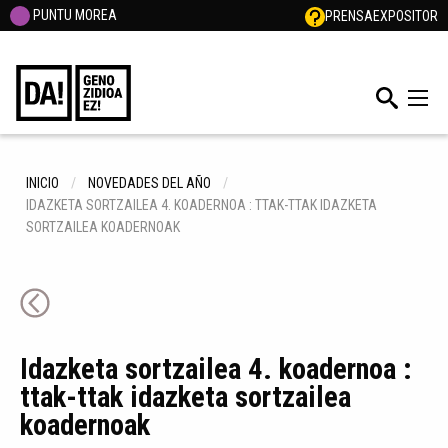
PUNTU MOREA
PRENSA
EXPOSITOR
INICIO
NOVEDADES DEL AÑO
IDAZKETA SORTZAILEA 4. KOADERNOA : TTAK-TTAK IDAZKETA
SORTZAILEA KOADERNOAK
Idazketa sortzailea 4. koadernoa :
ttak-ttak idazketa sortzailea
koadernoak