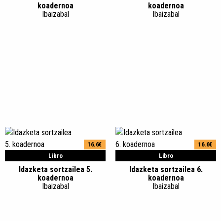
koadernoa
koadernoa
Ibaizabal
Ibaizabal
16.6€
16.6€
Libro
Libro
Idazketa sortzailea 5.
Idazketa sortzailea 6.
koadernoa
koadernoa
Ibaizabal
Ibaizabal