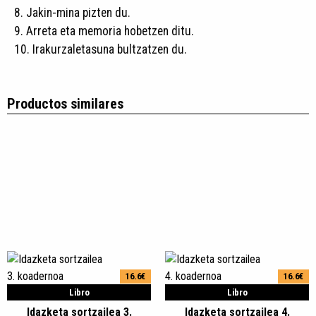
8. Jakin-mina pizten du.
9. Arreta eta memoria hobetzen ditu.
10. Irakurzaletasuna bultzatzen du.
Productos similares
16.6€
16.6€
Libro
Libro
Idazketa sortzailea 3.
Idazketa sortzailea 4.