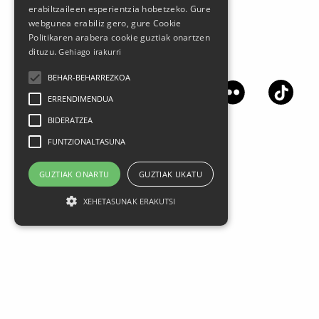
erabiltzaileen esperientzia hobetzeko. Gure
webgunea erabiliz gero, gure Cookie
Politikaren arabera cookie guztiak onartzen
dituzu.
Gehiago irakurri
Síguenos en las redes sociales
BEHAR-BEHARREZKOA
ERRENDIMENDUA
BIDERATZEA
FUNTZIONALTASUNA
GUZTIAK ONARTU
GUZTIAK UKATU
XEHETASUNAK ERAKUTSI
Aviso legal