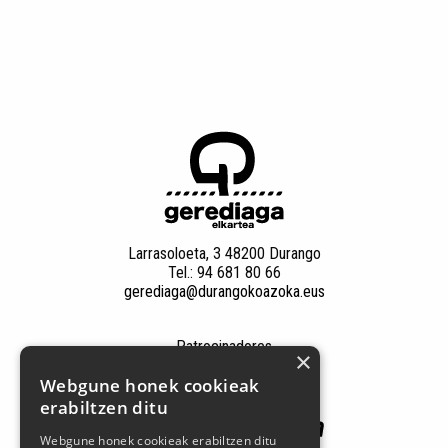
Larrasoloeta, 3 48200 Durango
Tel.: 94 681 80 66
gerediaga@durangokoazoka.eus
Patrocinadores
×
Webgune honek cookieak
erabiltzen ditu
Webgune honek cookieak erabiltzen ditu