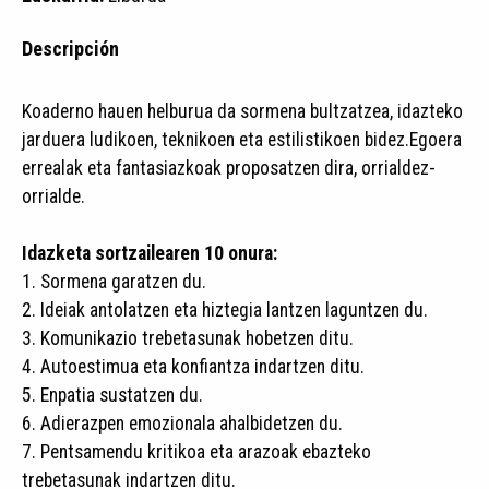
Descripción
Koaderno hauen helburua da sormena bultzatzea, idazteko
jarduera ludikoen, teknikoen eta estilistikoen bidez.Egoera
errealak eta fantasiazkoak proposatzen dira, orrialdez-
orrialde.
Idazketa sortzailearen 10 onura:
1. Sormena garatzen du.
2. Ideiak antolatzen eta hiztegia lantzen laguntzen du.
3. Komunikazio trebetasunak hobetzen ditu.
4. Autoestimua eta konfiantza indartzen ditu.
5. Enpatia sustatzen du.
6. Adierazpen emozionala ahalbidetzen du.
7. Pentsamendu kritikoa eta arazoak ebazteko
trebetasunak indartzen ditu.