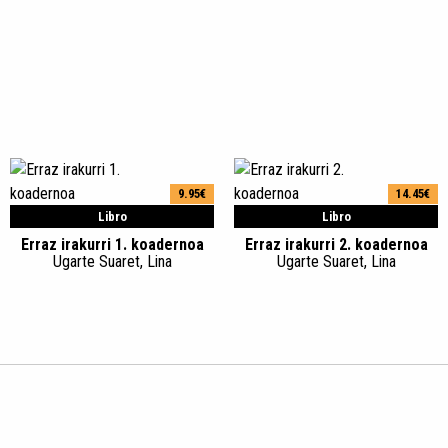
9.95€
14.45€
Libro
Libro
Erraz irakurri 1. koadernoa
Erraz irakurri 2. koadernoa
Ugarte Suaret, Lina
Ugarte Suaret, Lina