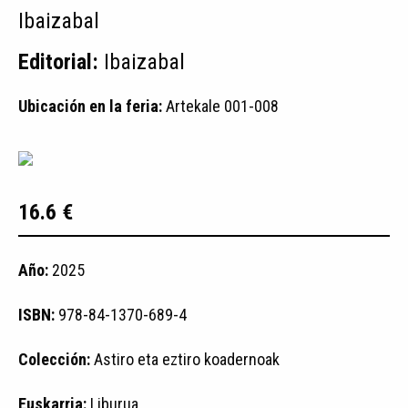
Ibaizabal
Editorial:
Ibaizabal
Ubicación en la feria:
Artekale 001-008
16.6 €
Año:
2025
ISBN:
978-84-1370-689-4
Colección:
Astiro eta eztiro koadernoak
Euskarria:
Liburua