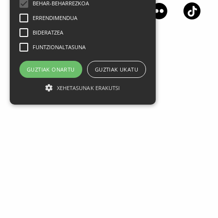
BEHAR-BEHARREZKOA
ERRENDIMENDUA
BIDERATZEA
FUNTZIONALTASUNA
GUZTIAK ONARTU
GUZTIAK UKATU
XEHETASUNAK ERAKUTSI
Aviso legal
Datos Personales
Política de privacidad
Condiciones generales de contratación
Política de cookies