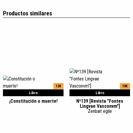
Productos similares
12€
10€
Libro
Libro
¡Constitución o muerte!
Nº139 [Revista "Fontes
Lingvae Vasconvm"]
Zenbait egile