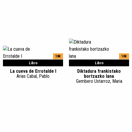
18€
10€
Libro
Libro
La cueva de Errotalde I
Diktadura frankistako
Arias Cabal, Pablo
bortzazko lana
Gembero Ustarroz, Maria