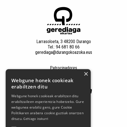
Larrasoloeta, 3 48200 Durango
Tel.: 94 681 80 66
gerediaga@durangokoazoka.eus
Patrocinadores
×
Webgune honek cookieak
erabiltzen ditu
Webgune honek cookieak erabiltzen ditu
erabiltzaileen esperientzia hobetzeko. Gure
webgunea erabiliz gero, gure Cookie
Politikaren arabera cookie guztiak onartzen
dituzu.
Gehiago irakurri
Síguenos en las redes sociales