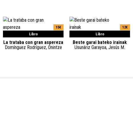
15€
12€
Libro
Libro
La trataba con gran aspereza
Beste garai bateko irainak
Domínguez Rodríguez, Onintze
Usunáriz Garayoa, Jesús M.