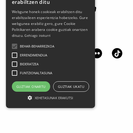
erabiltzen ditu
Webgune honek cookieak erabiltzen ditu
erabiltzaileen esperientzia hobetzeko. Gure
webgunea erabiliz gero, gure Cookie
Politikaren arabera cookie guztiak onartzen
dituzu.
Gehiago irakurri
Síguenos en las redes sociales
BEHAR-BEHARREZKOA
ERRENDIMENDUA
BIDERATZEA
FUNTZIONALTASUNA
GUZTIAK ONARTU
GUZTIAK UKATU
XEHETASUNAK ERAKUTSI