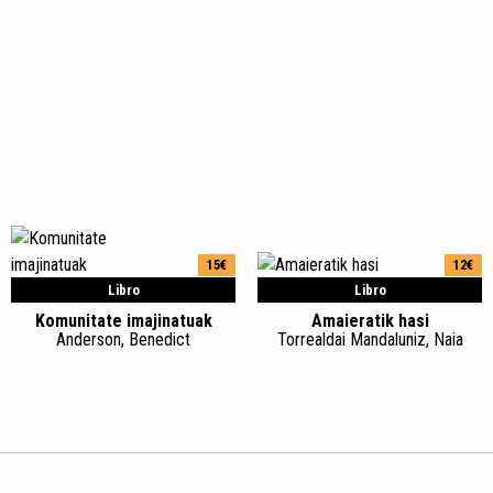
15€
12€
Libro
Libro
Komunitate imajinatuak
Amaieratik hasi
Anderson, Benedict
Torrealdai Mandaluniz, Naia