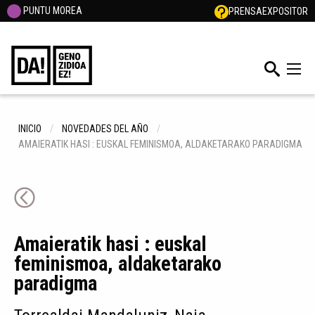
PUNTU MOREA
PRENSA
EXPOSITOR
INICIO
NOVEDADES DEL AÑO
AMAIERATIK HASI : EUSKAL FEMINISMOA, ALDAKETARAKO PARADIGMA
Amaieratik hasi : euskal
feminismoa, aldaketarako
paradigma