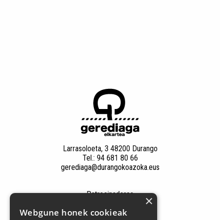
Larrasoloeta, 3 48200 Durango
Tel.: 94 681 80 66
gerediaga@durangokoazoka.eus
Patrocinadores
×
Webgune honek cookieak