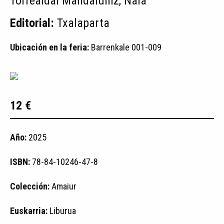
Torrealdai Mandaluniz, Naia
Editorial:
Txalaparta
Ubicación en la feria:
Barrenkale 001-009
12 €
Año:
2025
ISBN:
78-84-10246-47-8
Colección:
Amaiur
Euskarria:
Liburua