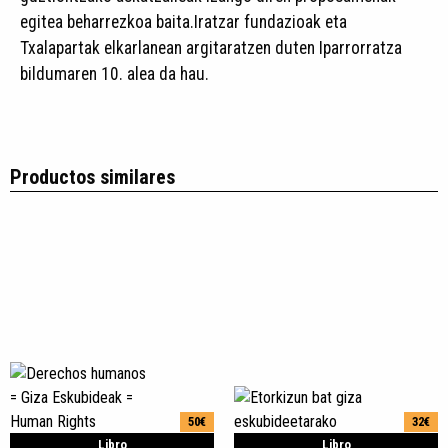
egitea beharrezkoa baita.Iratzar fundazioak eta
Txalapartak elkarlanean argitaratzen duten Iparrorratza
bildumaren 10. alea da hau.
Productos similares
50€
32€
Libro
Libro