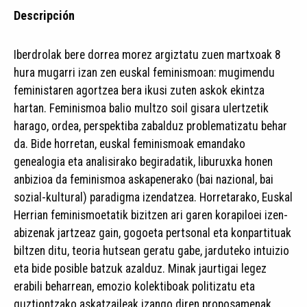
Descripción
Iberdrolak bere dorrea morez argiztatu zuen martxoak 8
hura mugarri izan zen euskal feminismoan: mugimendu
feministaren agortzea bera ikusi zuten askok ekintza
hartan. Feminismoa balio multzo soil gisara ulertzetik
harago, ordea, perspektiba zabalduz problematizatu behar
da. Bide horretan, euskal feminismoak emandako
genealogia eta analisirako begiradatik, liburuxka honen
anbizioa da feminismoa askapenerako (bai nazional, bai
sozial-kultural) paradigma izendatzea. Horretarako, Euskal
Herrian feminismoetatik bizitzen ari garen korapiloei izen-
abizenak jartzeaz gain, gogoeta pertsonal eta konpartituak
biltzen ditu, teoria hutsean geratu gabe, jarduteko intuizio
eta bide posible batzuk azalduz. Minak jaurtigai legez
erabili beharrean, emozio kolektiboak politizatu eta
guztiontzako askatzaileak izango diren proposamenak