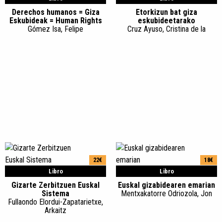
Derechos humanos = Giza
Etorkizun bat giza
Eskubideak = Human Rights
eskubideetarako
Gómez Isa, Felipe
Cruz Ayuso, Cristina de la
22€
18€
Libro
Libro
Gizarte Zerbitzuen Euskal
Euskal gizabidearen emarian
Sistema
Mentxakatorre Odriozola, Jon
Fullaondo Elordui-Zapatarietxe,
Arkaitz