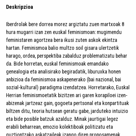
Deskripzioa
Iberdrolak bere dorrea morez argiztatu zuen martxoak 8
hura mugarri izan zen euskal feminismoan: mugimendu
feministaren agortzea bera ikusi zuten askok ekintza
hartan. Feminismoa balio multzo soil gisara ulertzetik
harago, ordea, perspektiba zabalduz problematizatu behar
da. Bide horretan, euskal feminismoak emandako
genealogia eta analisirako begiradatik, liburuxka honen
anbizioa da feminismoa askapenerako (bai nazional, bai
sozial-kultural) paradigma izendatzea. Horretarako, Euskal
Herrian feminismoetatik bizitzen ari garen korapiloei izen-
abizenak jartzeaz gain, gogoeta pertsonal eta konpartituak
biltzen ditu, teoria hutsean geratu gabe, jarduteko intuizio
eta bide posible batzuk azalduz. Minak jaurtigai legez
erabili beharrean, emozio kolektiboak politizatu eta
guztiontzako askatzaileak izango diren proposamenak