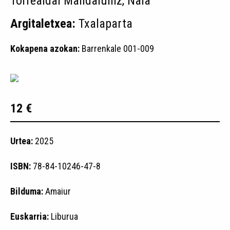
Torrealdai Mandaluniz, Naia
Argitaletxea:
Txalaparta
Kokapena azokan:
Barrenkale 001-009
12 €
Urtea:
2025
ISBN:
78-84-10246-47-8
Bilduma:
Amaiur
Euskarria:
Liburua