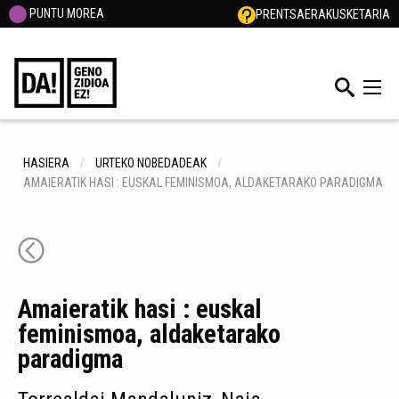
PUNTU MOREA
PRENTSA
ERAKUSKETARIA
HASIERA
URTEKO NOBEDADEAK
AMAIERATIK HASI : EUSKAL FEMINISMOA, ALDAKETARAKO PARADIGMA
Amaieratik hasi : euskal
feminismoa, aldaketarako
paradigma