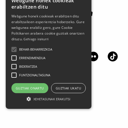
Webgune honek cookieak
erabiltzen ditu
Webgune honek cookieak erabiltzen ditu
erabiltzaileen esperientzia hobetzeko. Gure
webgunea erabiliz gero, gure Cookie
Politikaren arabera cookie guztiak onartzen
dituzu.
Gehiago irakurri
Jarrai gaitzazu sare sozialetan
BEHAR-BEHARREZKOA
ERRENDIMENDUA
BIDERATZEA
FUNTZIONALTASUNA
GUZTIAK ONARTU
GUZTIAK UKATU
XEHETASUNAK ERAKUTSI