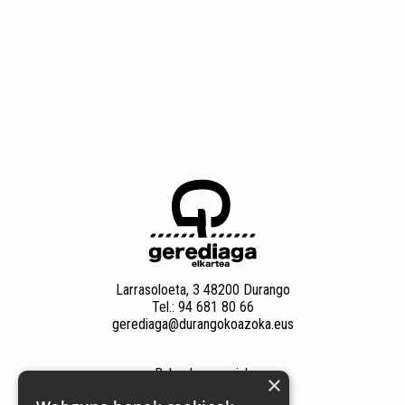
Larrasoloeta, 3 48200 Durango
Tel.: 94 681 80 66
gerediaga@durangokoazoka.eus
Babesle nagusiak
×