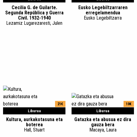
Cecilia G. de Guilarte.
Eusko Legebiltzarraren
Segunda República y Guerra
erregelamendua
Civil. 1932-1940
Eusko Legebiltzarra
Lezamiz Lugarezaresti, Julen
21€
10€
Liburua
Liburua
Kultura, aurkakotasuna eta
Gatazka eta abusua ez dira
boterea
gauza bera
Hall, Stuart
Macaya, Laura