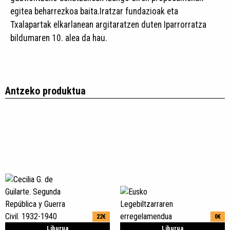
egitea beharrezkoa baita.Iratzar fundazioak eta
Txalapartak elkarlanean argitaratzen duten Iparrorratza
bildumaren 10. alea da hau.
Antzeko produktua
22€
0€
Liburua
Liburua