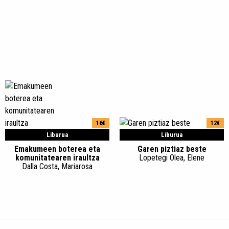
16€
12€
Liburua
Liburua
Emakumeen boterea eta
Garen piztiaz beste
komunitatearen iraultza
Lopetegi Olea, Elene
Dalla Costa, Mariarosa