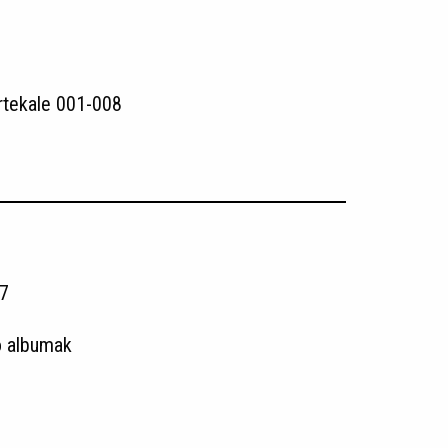
rtekale 001-008
7
o albumak