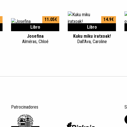
€
11.05€
14.9€
Libro
Libro
Josefina
Kuku miku iratxoak!
Alméras, Chloé
Dall’Ava, Caroline
Patrocinadores
S