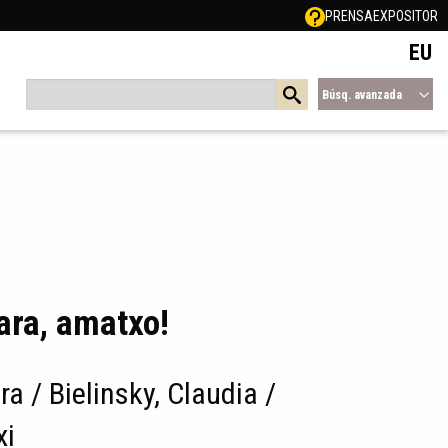
PRENSA
EXPOSITOR
EU
Búsq. avanzada
ara, amatxo!
ra / Bielinsky, Claudia /
xi