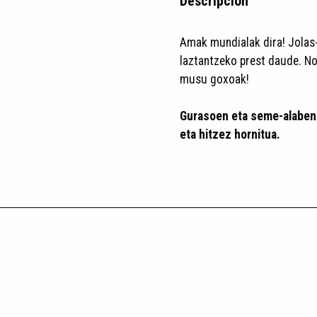
Descripción
Amak mundialak dira! Jolas-l
laztantzeko prest daude. Noi
musu goxoak!
Gurasoen eta seme-alaben a
eta hitzez hornitua.