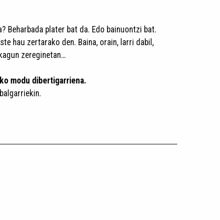
a? Beharbada plater bat da. Edo bainuontzi bat.
te hau zertarako den. Baina, orain, larri dabil,
kagun zereginetan…
eko modu dibertigarriena.
balgarriekin.