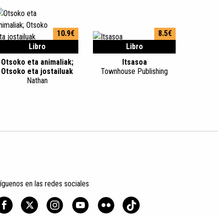
10.9€
8.5€
Libro
Libro
Otsoko eta animaliak;
Itsasoa
Otsoko eta jostailuak
Townhouse Publishing
Nathan
íguenos en las redes sociales