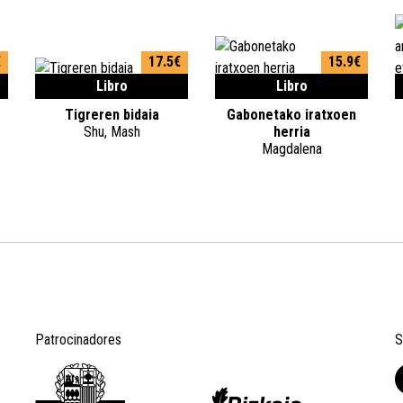
€
17.5€
15.9€
Libro
Libro
Tigreren bidaia
Gabonetako iratxoen
Shu, Mash
herria
Magdalena
Patrocinadores
S