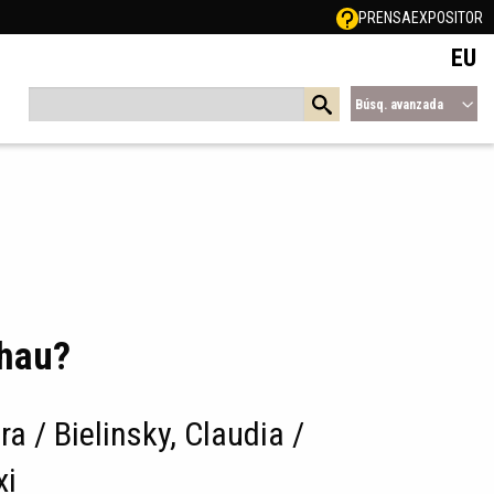
PRENSA
EXPOSITOR
EU
Búsq. avanzada
 hau?
ra / Bielinsky, Claudia /
xi