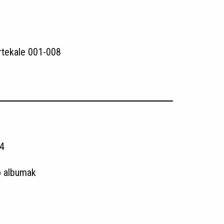
rtekale 001-008
4
o albumak