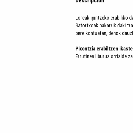
Descripción
Loreak ipintzeko erabiliko d
Satortxoak bakarrik daki tras
bere kontuetan, denok dauz
Pixontzia erabiltzen ikast
Errutinen liburua orrialde za