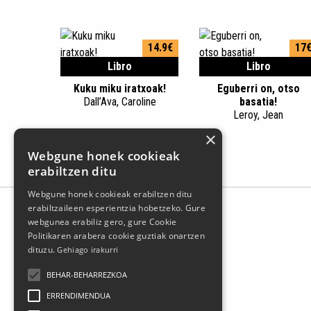
14.9€
17
Libro
Libro
Kuku miku iratxoak!
Eguberri on, otso
Dall’Ava, Caroline
basatia!
Leroy, Jean
×
Webgune honek cookieak
erabiltzen ditu
Webgune honek cookieak erabiltzen ditu
erabiltzaileen esperientzia hobetzeko. Gure
webgunea erabiliz gero, gure Cookie
Politikaren arabera cookie guztiak onartzen
dituzu.
Gehiago irakurri
BEHAR-BEHARREZKOA
ERRENDIMENDUA