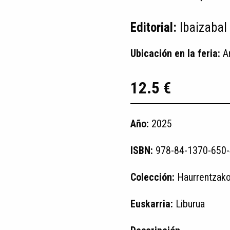
Editorial:
Ibaizabal
Ubicación en la feria:
A
12.5 €
Año:
2025
ISBN:
978-84-1370-650-
Colección:
Haurrentzak
Euskarria:
Liburua