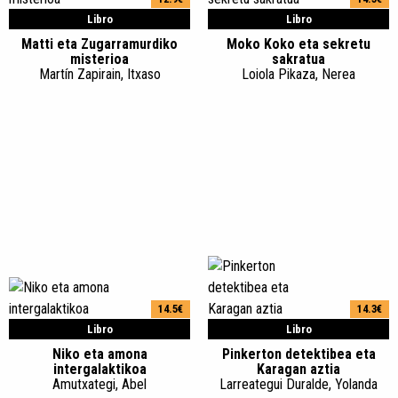
Libro
Libro
Matti eta Zugarramurdiko
Moko Koko eta sekretu
misterioa
sakratua
Martín Zapirain, Itxaso
Loiola Pikaza, Nerea
14.5€
14.3€
Libro
Libro
Niko eta amona
Pinkerton detektibea eta
intergalaktikoa
Karagan aztia
Amutxategi, Abel
Larreategui Duralde, Yolanda