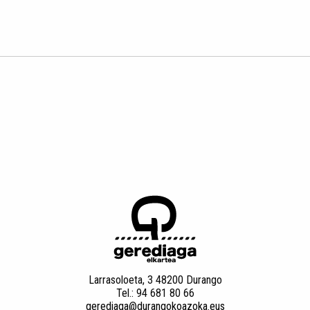
Larrasoloeta, 3 48200 Durango
Tel.: 94 681 80 66
gerediaga@durangokoazoka.eus