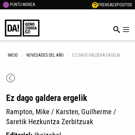
PUNTU MOREA
PRENSA
EXPOSITOR
INICIO
NOVEDADES DEL AÑO
EZ DAGO GALDERA ERGELIK
Ez dago galdera ergelik
Rampton, Mike / Karsten, Guilherme /
Saretik Hezkuntza Zerbitzuak