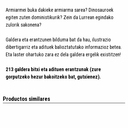
Armiarmei buka dakieke armiarma sarea? Dinosauroek
egiten zuten doministikurik? Zein da Lurrean egindako
zulorik sakonena?
Galdera eta erantzunen bilduma bat da hau, ilustrazio
dibertigarriz eta adituek balioztatutako informazioz betea.
Eta laster ohartuko zara ez dela galdera ergelik existitzen!
213 galdera bitxi eta adituen erantzunak (zure
gorputzeko hezur bakoitzeko bat, gutxienez).
Productos similares