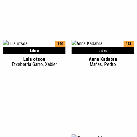
16€
13€
Libro
Libro
Lula otsoa
Anna Kadabra
Etxeberria Garro, Xabier
Mañas, Pedro