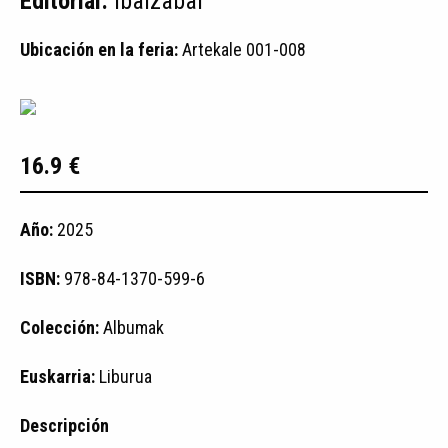
Editorial:
Ibaizabal
Ubicación en la feria:
Artekale 001-008
16.9 €
Año:
2025
ISBN:
978-84-1370-599-6
Colección:
Albumak
Euskarria:
Liburua
Descripción