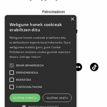
Patrocinadores
×
Webgune honek cookieak
erabiltzen ditu
Webgune honek cookieak erabiltzen ditu
erabiltzaileen esperientzia hobetzeko. Gure
webgunea erabiliz gero, gure Cookie
Politikaren arabera cookie guztiak onartzen
Síguenos en las redes sociales
dituzu.
Gehiago irakurri
BEHAR-BEHARREZKOA
ERRENDIMENDUA
BIDERATZEA
FUNTZIONALTASUNA
GUZTIAK ONARTU
GUZTIAK UKATU
XEHETASUNAK ERAKUTSI