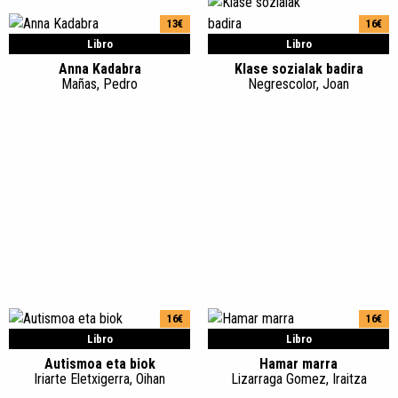
13€
16€
Libro
Libro
Anna Kadabra
Klase sozialak badira
Mañas, Pedro
Negrescolor, Joan
16€
16€
Libro
Libro
Autismoa eta biok
Hamar marra
Iriarte Eletxigerra, Oihan
Lizarraga Gomez, Iraitza