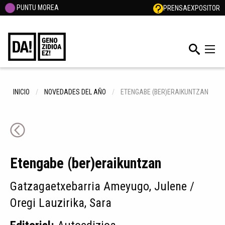
PUNTU MOREA
PRENSA
EXPOSITOR
INICIO
NOVEDADES DEL AÑO
ETENGABE (BER)ERAIKUNTZAN
Etengabe (ber)eraikuntzan
Gatzagaetxebarria Ameyugo, Julene /
Oregi Lauzirika, Sara