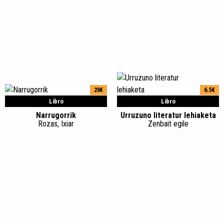
20€
6.5€
Libro
Libro
Narrugorrik
Urruzuno literatur lehiaketa
Rozas, Ixiar
Zenbait egile