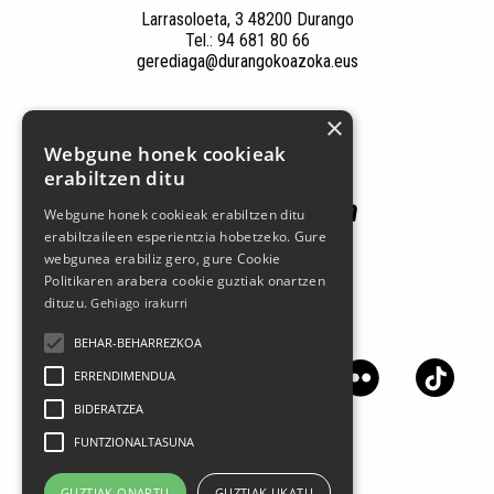
Larrasoloeta, 3 48200 Durango
Tel.: 94 681 80 66
gerediaga@durangokoazoka.eus
×
Patrocinadores
Webgune honek cookieak
erabiltzen ditu
Webgune honek cookieak erabiltzen ditu
erabiltzaileen esperientzia hobetzeko. Gure
webgunea erabiliz gero, gure Cookie
Politikaren arabera cookie guztiak onartzen
dituzu.
Gehiago irakurri
Síguenos en las redes sociales
BEHAR-BEHARREZKOA
ERRENDIMENDUA
BIDERATZEA
FUNTZIONALTASUNA
GUZTIAK ONARTU
GUZTIAK UKATU