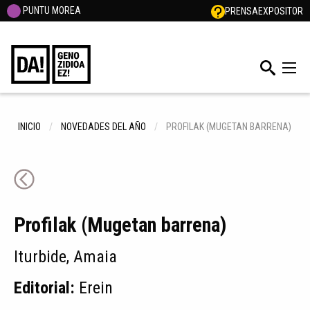
PUNTU MOREA
PRENSA
EXPOSITOR
INICIO
NOVEDADES DEL AÑO
PROFILAK (MUGETAN BARRENA)
Profilak (Mugetan barrena)
Iturbide, Amaia
Editorial:
Erein