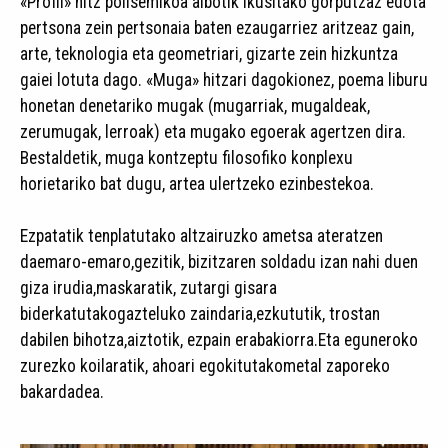
«Profil» hitz polisemikoa albotik ikusitako gorputzaz edota
pertsona zein pertsonaia baten ezaugarriez aritzeaz gain,
arte, teknologia eta geometriari, gizarte zein hizkuntza
gaiei lotuta dago. «Muga» hitzari dagokionez, poema liburu
honetan denetariko mugak (mugarriak, mugaldeak,
zerumugak, lerroak) eta mugako egoerak agertzen dira.
Bestaldetik, muga kontzeptu filosofiko konplexu
horietariko bat dugu, artea ulertzeko ezinbestekoa.
Ezpatatik tenplatutako altzairuzko ametsa ateratzen
daemaro-emaro,gezitik, bizitzaren soldadu izan nahi duen
giza irudia,maskaratik, zutargi gisara
biderkatutakogazteluko zaindaria,ezkututik, trostan
dabilen bihotza,aiztotik, ezpain erabakiorra.Eta eguneroko
zurezko koilaratik, ahoari egokitutakometal zaporeko
bakardadea.