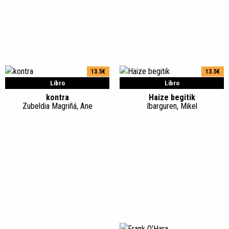
13.5€
13.5€
Libro
Libro
kontra
Haize begitik
Zubeldia Magriñá, Ane
Ibarguren, Mikel