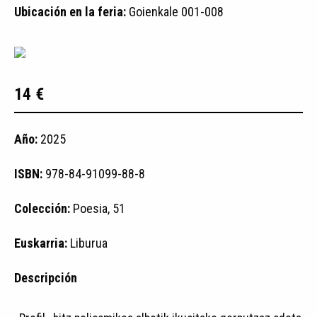
Ubicación en la feria:
Goienkale 001-008
14 €
Año:
2025
ISBN:
978-84-91099-88-8
Colección:
Poesia, 51
Euskarria:
Liburua
Descripción