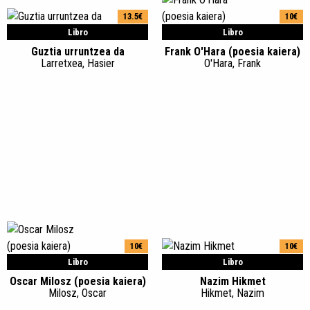
13.5€
10€
Libro
Libro
Guztia urruntzea da
Frank O'Hara (poesia kaiera)
Larretxea, Hasier
O'Hara, Frank
10€
10€
Libro
Libro
Oscar Milosz (poesia kaiera)
Nazim Hikmet
Milosz, Oscar
Hikmet, Nazim