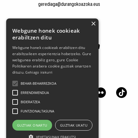
gerediaga@durangokoazoka.eus
Patrocinadores
×
Webgune honek cookieak
erabiltzen ditu
Webgune honek cookieak erabiltzen ditu
erabiltzaileen esperientzia hobetzeko. Gure
webgunea erabiliz gero, gure Cookie
Politikaren arabera cookie guztiak onartzen
dituzu.
Gehiago irakurri
Síguenos en las redes sociales
BEHAR-BEHARREZKOA
ERRENDIMENDUA
BIDERATZEA
FUNTZIONALTASUNA
GUZTIAK ONARTU
GUZTIAK UKATU
XEHETASUNAK ERAKUTSI