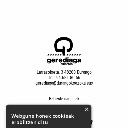
Larrasoloeta, 3 48200 Durango
Tel.: 94 681 80 66
gerediaga@durangokoazoka.eus
Babesle nagusiak
×
Webgune honek cookieak
erabiltzen ditu