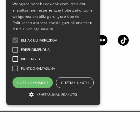
Webgune honek cookieak erabiltzen ditu
erabiltzaileen esperientzia hobetzeko. Gure
webgunea erabiliz gero, gure Cookie
Politikaren arabera cookie guztiak onartzen
Jarrai gaitzazu sare sozialetan
dituzu.
Gehiago irakurri
BEHAR-BEHARREZKOA
ERRENDIMENDUA
BIDERATZEA
FUNTZIONALTASUNA
GUZTIAK ONARTU
GUZTIAK UKATU
XEHETASUNAK ERAKUTSI
Lege oharra
Datu Pertsonalak