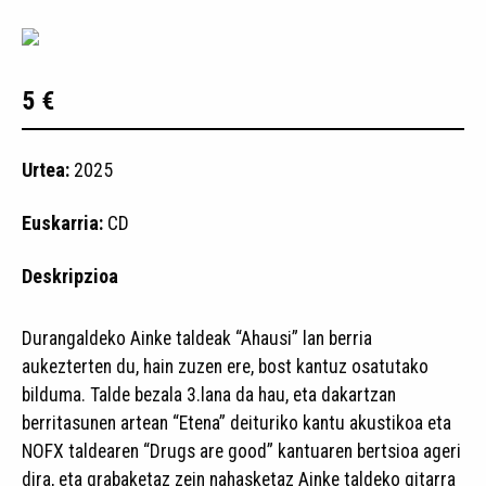
5 €
Urtea:
2025
Euskarria:
CD
Deskripzioa
Durangaldeko Ainke taldeak “Ahausi” lan berria
aukezterten du, hain zuzen ere, bost kantuz osatutako
bilduma. Talde bezala 3.lana da hau, eta dakartzan
berritasunen artean “Etena” deituriko kantu akustikoa eta
NOFX taldearen “Drugs are good” kantuaren bertsioa ageri
dira, eta grabaketaz zein nahasketaz Ainke taldeko gitarra