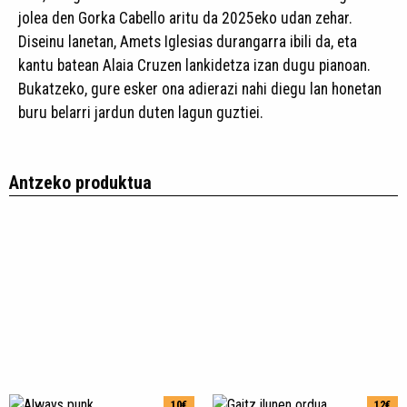
jolea den Gorka Cabello aritu da 2025eko udan zehar.
Diseinu lanetan, Amets Iglesias durangarra ibili da, eta
kantu batean Alaia Cruzen lankidetza izan dugu pianoan.
Bukatzeko, gure esker ona adierazi nahi diegu lan honetan
buru belarri jardun duten lagun guztiei.
Antzeko produktua
10€
12€