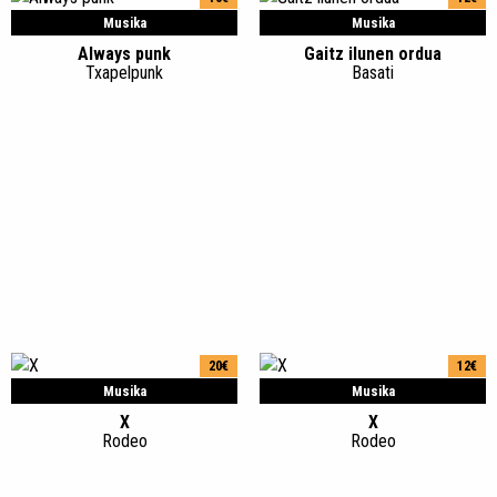
Musika
Musika
Always punk
Gaitz ilunen ordua
Txapelpunk
Basati
20€
12€
Musika
Musika
X
X
Rodeo
Rodeo