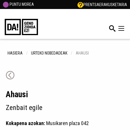
PUNTU MOREA
PRENTSA
ERAKUSKETARIA
HASIERA
URTEKO NOBEDADEAK
AHAUSI
Ahausi
Zenbait egile
Kokapena azokan:
Musikaren plaza 042