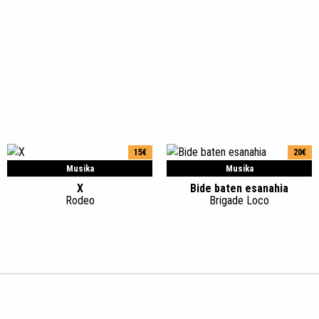
15€
20€
Musika
Musika
X
Bide baten esanahia
Rodeo
Brigade Loco